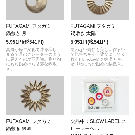
FUTAGAMI フタガミ
FUTAGAMI フタガミ
鍋敷き 月
鍋敷き 太陽
5,951円(税541円)
5,951円(税541円)
真鍮が経年変化で味を増し、
使わない時にも美しい佇まい
まるで月のクレーターのよう
で気持ちを少し豊かにしてく
に見えるのが不思議。贈り物
れるFUTAGAMIの道具たち。
にもお勧めのお洒落な鍋敷
贈り物にもお勧めの鍋敷き。
き。
FUTAGAMI フタガミ
欠品中：SLOW LABEL ス
鍋敷き 銀河
ローレーベル