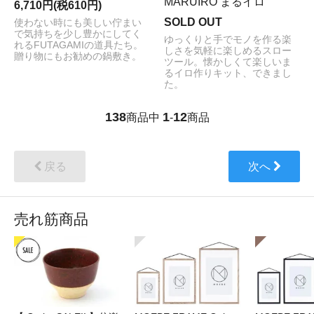
MARUIRO まるイロ
6,710円(税610円)
SOLD OUT
使わない時にも美しい佇まい
で気持ちを少し豊かにしてく
ゆっくりと手でモノを作る楽
れるFUTAGAMIの道具たち。
しさを気軽に楽しめるスロー
贈り物にもお勧めの鍋敷き。
ツール。懐かしくて楽しいま
るイロ作りキット、できまし
た。
138
1
12
商品中
-
商品
戻る
次へ
売れ筋商品