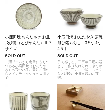
小鹿田焼 おんたやき お皿
小鹿田焼 おんたやき 茶碗
飛び鉋（とびかんな）皿 7
飛び鉋 / 刷毛目 3.5寸 4寸
サイズ
4.5寸
SOLD OUT
SOLD OUT
一躍ブームから定番になりつ
手で感じる。三百年日用の器
つある小鹿田焼（おんたや
として作り続けられてきたか
き）の飛び鉋皿。醤油小皿か
らこそ、手に、ご飯にしっく
らメインディッシュの大皿ま
りと馴染む小鹿田焼のお茶
で。
碗。