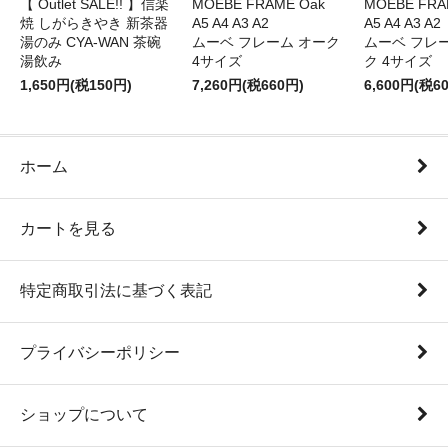
【 Outlet SALE!! 】信楽
MOEBE FRAME Oak
MOEBE FRAM
焼 しがらきやき 新茶器
A5 A4 A3 A2
A5 A4 A3 A2
湯のみ CYA-WAN 茶碗
ムーベ フレーム オーク
ムーベ フレ
湯飲み
4サイズ
ク 4サイズ
1,650円(税150円)
7,260円(税660円)
6,600円(税6
ホーム
カートを見る
特定商取引法に基づく表記
プライバシーポリシー
ショップについて