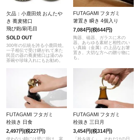
FUTAGAMI フタガミ
欠品：小鹿田焼 おんたや
箸置き 瞬き 4個入り
き 蕎麦猪口
飛び鉋/刷毛目
7,084円(税644円)
SOLD OUT
陶器、磁器、ガラスに木の
器。あらゆる素材と相性のい
300年の伝統を誇る小鹿田焼。
い真鍮（金属）の上品なお箸
一子相伝で受け継がれて来た
置き。大切な方への贈り物に
民芸の器の蕎麦猪口は湯のみ
も。
茶碗や珍味入れにもお勧め。
FUTAGAMI フタガミ
FUTAGAMI フタガミ
栓抜き 日食
栓抜き 三日月
2,497円(税227円)
3,454円(税314円)
使わない時には壁に掛け、宴
「栓を抜く」。それだけの日