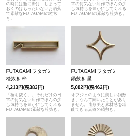
の時には瓶に掛け…しまって
常の何気ない所作でほんの少
おくのはもったいないお洒落
し気持ちを豊かにしてくれる
で素敵なFUTAGAMIの栓抜
FUTAGAMIの素敵な栓抜き。
き。
FUTAGAMI フタガミ
FUTAGAMI フタガミ
栓抜き 枠
鍋敷き 星
4,213円(税383円)
5,082円(税462円)
「栓を抜く」。それだけの日
オブジェのように美しい鍋敷
常の何気ない所作でほんの少
き、なんて聞いたことがあり
し気持ちを豊かにしてくれる
ません。造形美と素材感を堪
FUTAGAMIの素敵な栓抜き。
能できる真鍮の鍋敷き。