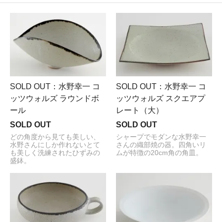
SOLD OUT：水野幸一 コ
SOLD OUT：水野幸一 コ
ッツウォルズ ラウンドボ
ッツウォルズ スクエアプ
ール
レート（大）
SOLD OUT
SOLD OUT
どの角度から見ても美しい、
シャープでモダンな水野幸一
水野さんにしか作れないとて
さんの織部焼の器。四角いリ
も美しく洗練されたひずみの
ムが特徴の20cm角の角皿。
盛鉢。