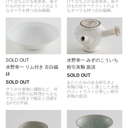
けて立ち上がる造形美。器そ
けて立ち上がる造形美。器そ
のものがオーナメントのよう
のものがオーナメントのよう
なオーラを持つ古白磁碗。
なオーラを持つ古白磁碗。
SOLD OUT
水野幸一 みずのこういち
水野幸一 リム付き 古白磁
粉引灰釉 急須
鉢
SOLD OUT
SOLD OUT
あたたかみのある粉引きと、
灰釉の瑞々しく凛とした水色
サラダや煮物に麺類など、何
のコントラストが美しい粉引
気ない日常のお料理からおも
灰釉の急須。
てなしの席まで幅広く活躍す
る8寸の平鉢。