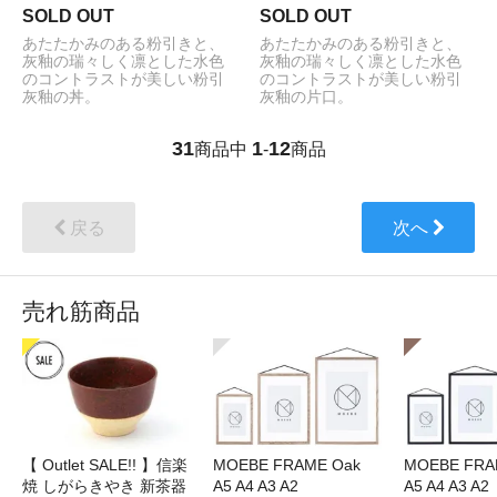
SOLD OUT
SOLD OUT
あたたかみのある粉引きと、
あたたかみのある粉引きと、
灰釉の瑞々しく凛とした水色
灰釉の瑞々しく凛とした水色
のコントラストが美しい粉引
のコントラストが美しい粉引
灰釉の丼。
灰釉の片口。
31
1
12
商品中
-
商品
戻る
次へ
売れ筋商品
【 Outlet SALE!! 】信楽
MOEBE FRAME Oak
MOEBE FRAM
焼 しがらきやき 新茶器
A5 A4 A3 A2
A5 A4 A3 A2