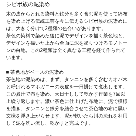
シピボ族の泥染め
木の皮からとれる染料と鉄分を多く含む泥を使って綿布
を染め上げる伝統工芸を今に伝えるシピボ族の泥染めに
は、大きく分けて2種類の色合いがあります。
茶色の染料で染めた後に泥でデザインを描く茶色地と、
デザインを描いた上から全面に泥を塗りつけるモノトー
ンの白地。この2種類は全く異なる工程を経て作られて
います。
■ 茶色地がベースの泥染め
茶色地の泥染めは、まず、タンニンを多く含むカオバ木
と呼ばれるマホガニーの表皮を一日掛けて煮出します。
この煮汁で布を染め、天日干しして乾かす作業を7回以
上繰り返します。濃い茶色に仕上げた布地に、泥で模様
を描き、タンニンと鉄分を結合させて茶色地の布に黒い
文様を浮き上がらせます。泥が乾いたら川の流れを利用
して泥を洗い流し、乾かすと完成です。