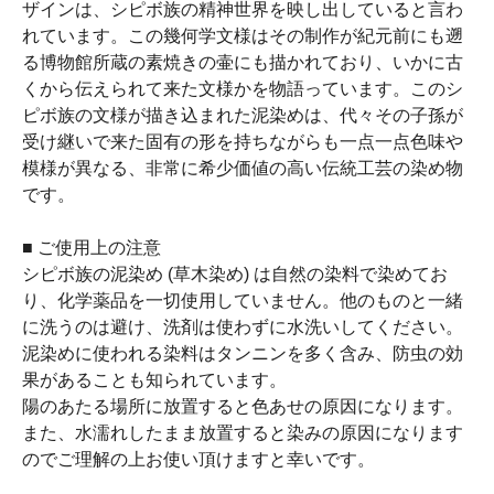
ザインは、シピボ族の精神世界を映し出していると言わ
れています。この幾何学文様はその制作が紀元前にも遡
る博物館所蔵の素焼きの壷にも描かれており、いかに古
くから伝えられて来た文様かを物語っています。このシ
ピボ族の文様が描き込まれた泥染めは、代々その子孫が
受け継いで来た固有の形を持ちながらも一点一点色味や
模様が異なる、非常に希少価値の高い伝統工芸の染め物
です。
■ ご使用上の注意
シピボ族の泥染め (草木染め) は自然の染料で染めてお
り、化学薬品を一切使用していません。他のものと一緒
に洗うのは避け、洗剤は使わずに水洗いしてください。
泥染めに使われる染料はタンニンを多く含み、防虫の効
果があることも知られています。
陽のあたる場所に放置すると色あせの原因になります。
また、水濡れしたまま放置すると染みの原因になります
のでご理解の上お使い頂けますと幸いです。