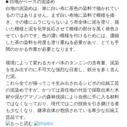
■ 白地がベースの泥染め
白地の泥染めは、単に白い布に茶色の染料で描かれてい
るのではありません。まず白い布地に染料で模様を描
き、その後にムラにならないよう布全体に泥を塗り、描
いた模様と泥を化学反応させて模様の部分を黒く発色さ
せているのです。色の濃い模様を付けるためには、濃縮
した茶の染料を何度も塗り重ねる必要があり、とても手
間のかかる作業が必要となります。
環境によって変わるカオバ木のタンニンの含有量、泥染
を生み出すのに不可欠な強烈な日差し、鉄分を多く含ん
だ泥。
これら全てが揃ってこそ生み出されるシピボの伝統工芸
の泥染めですが、かつては居住地の付近で採取出来た木
材や泥がアマゾンの森林伐採により自然に手に入る材料
ではなくなっており、現代ではこの技術を引き継げる者
も少なくなり、継承自体が危惧されている希少な伝統工
芸品です。