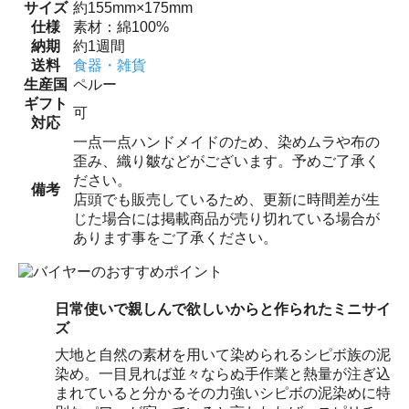
サイズ
約155mm×175mm
仕様
素材：綿100%
納期
約1週間
送料
食器・雑貨
生産国
ペルー
ギフト
可
対応
一点一点ハンドメイドのため、染めムラや布の
歪み、織り皺などがございます。予めご了承く
ださい。
備考
店頭でも販売しているため、更新に時間差が生
じた場合には掲載商品が売り切れている場合が
あります事をご了承ください。
日常使いで親しんで欲しいからと作られたミニサイ
ズ
大地と自然の素材を用いて染められるシピボ族の泥
染め。一目見れば並々ならぬ手作業と熱量が注ぎ込
まれていると分かるその力強いシピボの泥染めに特