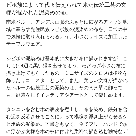
ピボ族によって代々伝えられて来た伝統工芸の文
様が描かれた泥染めの布。
南米ペルー、アンデス山脈のふもとに広がるアマゾン地
域に暮らす先住民族シピボ族の泥染めの布を、日常の中
で気軽に取り入れられるよう、小さなサイズに加工した
テーブルウェア。
シピボの泥染めは基本的に大きな布に描かれますが、こ
ちらは4辺に黒い縁を出せるよう、わざわざ小さな布に
描き上げてもらったもの。ミニサイズのクロスは植物を
飾ったりコースターとして、また、美しい文様が描かれ
たペルーの伝統工芸の泥染めは、そのまま壁に飾って
も、額装をしてインテリアやアートとして楽しめます。
タンニンを含む木の表皮を煮出し、布を染め、鉄分を含
む泥を反応させることによって模様を浮き上がらせるシ
ピボ族の泥染め。下書きもなく、全てフリーハンドで頭
に浮かぶ文様を木の枝に付けた染料で描き込む独特なデ