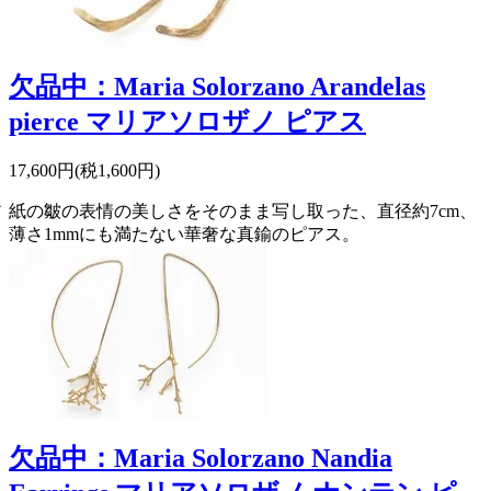
欠品中：Maria Solorzano Arandelas
pierce マリアソロザノ ピアス
17,600円(税1,600円)
ア
紙の皺の表情の美しさをそのまま写し取った、直径約7cm、
薄さ1mmにも満たない華奢な真鍮のピアス。
欠品中：Maria Solorzano Nandia