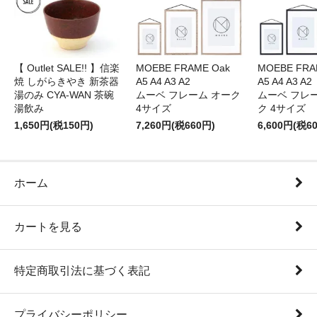
【 Outlet SALE!! 】信楽
MOEBE FRAME Oak
MOEBE FRAM
焼 しがらきやき 新茶器
A5 A4 A3 A2
A5 A4 A3 A2
湯のみ CYA-WAN 茶碗
ムーベ フレーム オーク
ムーベ フレ
湯飲み
4サイズ
ク 4サイズ
1,650円(税150円)
7,260円(税660円)
6,600円(税6
ホーム
カートを見る
特定商取引法に基づく表記
プライバシーポリシー