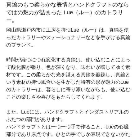
真鍮のもつ柔らかな表情とハンドクラフトのなら
ではの魅力が詰まった Lue（ルー）のカトラリ
ー。
岡山県瀬戸内市に工房を持つLue（ルー）は、真鍮を使
ったカトラリーやステーショナリーなどを手がける真鍮
のブランド。
時間が経つにつれ変化する真鍮は、使い込むことによっ
て酸化膜が張り、色が深くなり、味わいが増してゆく素
材です。この柔らかな光を湛える真鍮を鍛錬し、真鍮と
いう素材の持つ風合いを生かした特有の形が魅力のLue
のカトラリーは、暮らしに寄り添いながらも、使い込む
ことの楽しさや喜びをもたらしてくれます。
また、Lueには、ハンドクラフトとインダストリアルの
ふたつの部門があります。
ハンドクラフトとは一つ一つ手で作ること、Lueの心臓
部分であり原点です。ひとの手でしか表現できないかた