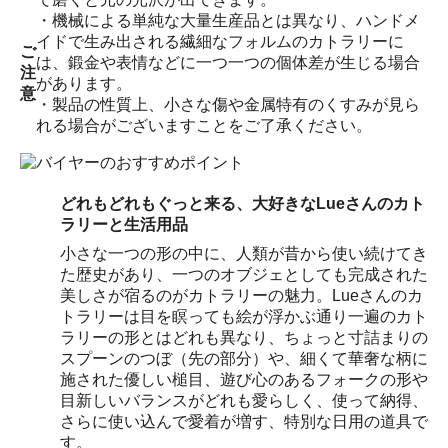
・機械による単純な大量生産品とは異なり、ハンドメ
イドで生み出される繊細なフォルムのカトラリーに
ご
は、鍛金や表情などに一つ一つの個体差が生じる場合
注
があります。
意
・製品の性質上、小さな傷や金属特有のくすみが見ら
れる場合がございますことをご了承ください。
どれもどれもぐっと来る、大好きなLueさんのカト
ラリーと生活用品
小さな一つの形の中に、人類が昔から使い続けてき
た歴史があり、一つのオブジェとしても完成された
美しさが宿るのがカトラリーの魅力。Lueさんのカ
トラリーは目を瞑っても絵が浮かぶ通り一遍のカト
ラリーの形とはどれも異なり、ちょっと寸詰まりの
スプーンのつぼ（先の部分）や、細くて華奢な柄に
施された優しい槌目、遊び心のあるフォークの形や
目新しいバランスがどれも愛らしく、使って納得、
さらに使い込んで愛着が増す、特別な日用の道具で
す。