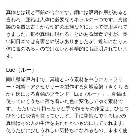
真鍮とは銅と亜鉛の合金です。銅には殺菌作用があると
言われ、亜鉛は人体に必要なミネラルの一つです。真鍮
製の食器は古くから朝鮮の王族などによって使用されて
きました。銅や真鍮に現れることのある緑青ですが、長
い間日本では有害との説がありましたが、近年になり人
体に害のあるものではないと科学的にも証明されていま
す。
Lue（ルー）
岡山県瀬戸内市で、真鍮という素材を中心にカトラリ
ー・雑貨・アクセサリーを製作する菊地流架（きくち る
か）氏による真鍮のブランド「Lue（ルー）」。真鍮は
使っていくうちに落ち着いた色に変化してゆく素材で
す。 たたいたり切ったりと手で作るその作品は、ひとつ
ひとつに表情を持っています。手に馴染んでくるLueの
真鍮はその人の生活をあたたかいものにしてくれます。
使うたびに少しうれしい気持ちになれるもの、末永く使