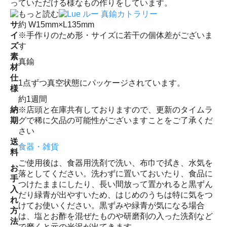
っていただける様なもの作りをしています。
サ
約 W15mm×L135mm
イ
※手作りのため形・サイズに若干の個体差がございま
ズ
す
素
真鍮
材
仕
1点ずつ真空状態にパッケージされています。
様
約1週間
納
※店頭と在庫共有しておりますので、更新のタイムラ
期
グで稀に欠品の可能性がございますことをご了承くだ
さい
送
食器・雑貨
料
ご使用後は、食器用洗剤で洗い、布巾で拭き、水気を
お
落としてください。洗わずに置いておいたり、食品に
手
つけたままにしたり、長い間放って置かれると黒ずん
入
だり緑青が出やすいため、はじめのうちは特に気をつ
れ
けてお使いください。黒ずみや緑青が気になる場合
方
は、塩とお酢を混ぜたものや研磨剤の入った洗剤など
法
で磨くと元の光沢が出てきます。