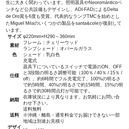
生に大きく関わっています。照明器具やNeorománticoベ
ンチなど公共設備もデザインし、ADI-FADによるDelta
de Oro賞を6度も受賞。代表的なランプTMCを始めとし
たMiguel Milaのいくつかの製品をsanta&coleが復刻して
います。
サイズ
φ220mm×H290～360mm
フレーム：チェリーウッド
素材
ランプシェード：オパールガラス
色
シェード：乳白色
充電式
器具下についているスイッチで電源のON、OFF
と3段階の明るさ調整可能（100％ / 40％ / 15％ /
仕様
off）。約6時間でフル充電完了、100%の明るさ
で約5時間、40%の明るさで約15時間、15%の明
るさで約30時間点灯が可能です。
在庫状況により異なります。お気軽にお問い合
納期
わせ下さい。
送料無料
送料
※沖縄・離島・通常料金でお届けできない一部
地域は別途お見積り
デザイ