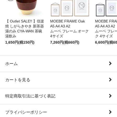
【 Outlet SALE!! 】信楽
MOEBE FRAME Oak
MOEBE FRAM
焼 しがらきやき 新茶器
A5 A4 A3 A2
A5 A4 A3 A2
湯のみ CYA-WAN 茶碗
ムーベ フレーム オーク
ムーベ フレ
湯飲み
4サイズ
ク 4サイズ
1,650円(税150円)
7,260円(税660円)
6,600円(税6
ホーム
カートを見る
特定商取引法に基づく表記
プライバシーポリシー