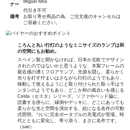
Miguel Mila
ナー
代引き不可
備考
お取り寄せ商品の為、ご注文後のキャンセルは
ご容赦ください。
ころんと丸い行灯のようなミニサイズのランプは和
の空間にもお勧め。
スペイン製と聞かなければ、日本か北欧でデザイン
されたのではないかと思うような、木製フレームの
親近感の湧くフロアランプ。光源を隠し、柔らかく
光りを灯す佇まいはさながら行灯のようでもあり、
移動して使えるようにと取り付けられた取っ手はラ
ンタンのようでもあり、どこか和の風合いを感じる
Cesta（セスタ）シリーズ。ソファやベッド脇に、
読書する傍らに、縁側やデッキに、どこにあっても
柔らかな光と空間を演出する、絵になる名作の可動
式照明。ついに完全ポータブルの充電式が登場。時
代とともに変化し、寄り添う、まさに名作です。
（sae）