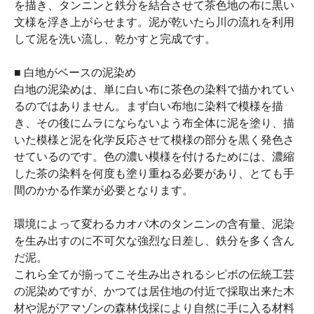
を描き、タンニンと鉄分を結合させて茶色地の布に黒い
文様を浮き上がらせます。泥が乾いたら川の流れを利用
して泥を洗い流し、乾かすと完成です。
■ 白地がベースの泥染め
白地の泥染めは、単に白い布に茶色の染料で描かれてい
るのではありません。まず白い布地に染料で模様を描
き、その後にムラにならないよう布全体に泥を塗り、描
いた模様と泥を化学反応させて模様の部分を黒く発色さ
せているのです。色の濃い模様を付けるためには、濃縮
した茶の染料を何度も塗り重ねる必要があり、とても手
間のかかる作業が必要となります。
環境によって変わるカオバ木のタンニンの含有量、泥染
を生み出すのに不可欠な強烈な日差し、鉄分を多く含ん
だ泥。
これら全てが揃ってこそ生み出されるシピボの伝統工芸
の泥染めですが、かつては居住地の付近で採取出来た木
材や泥がアマゾンの森林伐採により自然に手に入る材料