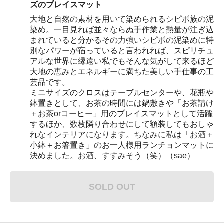
ズのプレイスマット
大地と自然の素材を用いて染められるシピボ族の泥
染め。一目見れば並々ならぬ手作業と熱量が注ぎ込
まれていると分かるその力強いシピボの泥染めに特
別なパワーが宿っていると言われれば、スピリチュ
アルな世界に縁遠い私でもそんな気がして来るほど
大地の恵みとエネルギーに満ちた美しい手仕事の工
芸品です。
ミニサイズのクロスはテーブルセンターや、花瓶や
鉢置きとして、お茶の時間には鍋敷きや「お茶請け
＋お茶orコーヒー」用のプレイスマットとして活躍
するほか、数枚隣り合わせにして額装してもおしゃ
れなインテリアになります。ちなみに私は「お酒＋
小鉢＋お箸置き」のお一人様用ランチョンマットに
決めました。お酒、すすみそう（笑）（sae）
SOLD OUT