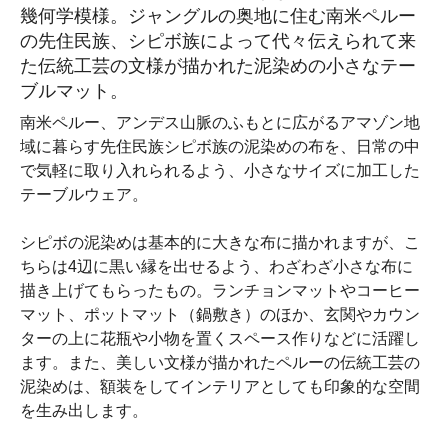
幾何学模様。ジャングルの奥地に住む南米ペルー
の先住民族、シピボ族によって代々伝えられて来
た伝統工芸の文様が描かれた泥染めの小さなテー
ブルマット。
南米ペルー、アンデス山脈のふもとに広がるアマゾン地
域に暮らす先住民族シピボ族の泥染めの布を、日常の中
で気軽に取り入れられるよう、小さなサイズに加工した
テーブルウェア。
シピボの泥染めは基本的に大きな布に描かれますが、こ
ちらは4辺に黒い縁を出せるよう、わざわざ小さな布に
描き上げてもらったもの。ランチョンマットやコーヒー
マット、ポットマット（鍋敷き）のほか、玄関やカウン
ターの上に花瓶や小物を置くスペース作りなどに活躍し
ます。また、美しい文様が描かれたペルーの伝統工芸の
泥染めは、額装をしてインテリアとしても印象的な空間
を生み出します。