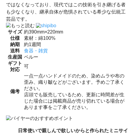
ではなくなっており、現代ではこの技術を引き継げる者
も少なくなり、継承自体が危惧されている希少な伝統工
芸品です。
サイズ
約390mm×220mm
仕様
素材：綿100%
納期
約1週間
送料
食器・雑貨
生産国
ペルー
ギフト
可
対応
一点一点ハンドメイドのため、染めムラや布の
歪み、織り皺などがございます。予めご了承く
ださい。
備考
店頭でも販売しているため、更新に時間差が生
じた場合には掲載商品が売り切れている場合が
あります事をご了承ください。
日常使いで親しんで欲しいからと作られたミニサイ