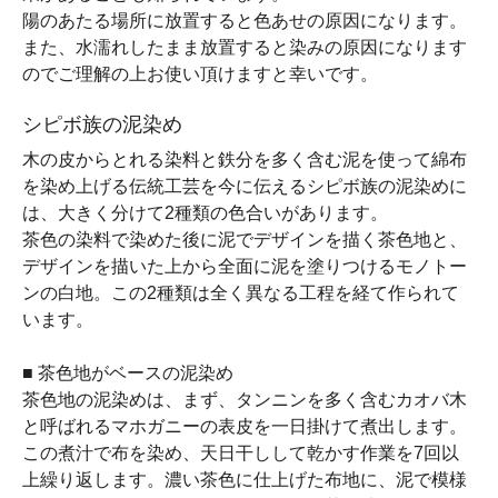
陽のあたる場所に放置すると色あせの原因になります。
また、水濡れしたまま放置すると染みの原因になります
のでご理解の上お使い頂けますと幸いです。
シピボ族の泥染め
木の皮からとれる染料と鉄分を多く含む泥を使って綿布
を染め上げる伝統工芸を今に伝えるシピボ族の泥染めに
は、大きく分けて2種類の色合いがあります。
茶色の染料で染めた後に泥でデザインを描く茶色地と、
デザインを描いた上から全面に泥を塗りつけるモノトー
ンの白地。この2種類は全く異なる工程を経て作られて
います。
■ 茶色地がベースの泥染め
茶色地の泥染めは、まず、タンニンを多く含むカオバ木
と呼ばれるマホガニーの表皮を一日掛けて煮出します。
この煮汁で布を染め、天日干しして乾かす作業を7回以
上繰り返します。濃い茶色に仕上げた布地に、泥で模様