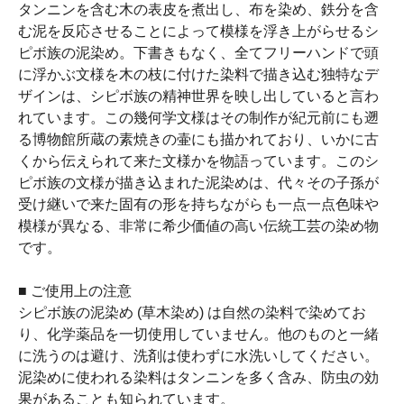
タンニンを含む木の表皮を煮出し、布を染め、鉄分を含
む泥を反応させることによって模様を浮き上がらせるシ
ピボ族の泥染め。下書きもなく、全てフリーハンドで頭
に浮かぶ文様を木の枝に付けた染料で描き込む独特なデ
ザインは、シピボ族の精神世界を映し出していると言わ
れています。この幾何学文様はその制作が紀元前にも遡
る博物館所蔵の素焼きの壷にも描かれており、いかに古
くから伝えられて来た文様かを物語っています。このシ
ピボ族の文様が描き込まれた泥染めは、代々その子孫が
受け継いで来た固有の形を持ちながらも一点一点色味や
模様が異なる、非常に希少価値の高い伝統工芸の染め物
です。
■ ご使用上の注意
シピボ族の泥染め (草木染め) は自然の染料で染めてお
り、化学薬品を一切使用していません。他のものと一緒
に洗うのは避け、洗剤は使わずに水洗いしてください。
泥染めに使われる染料はタンニンを多く含み、防虫の効
果があることも知られています。