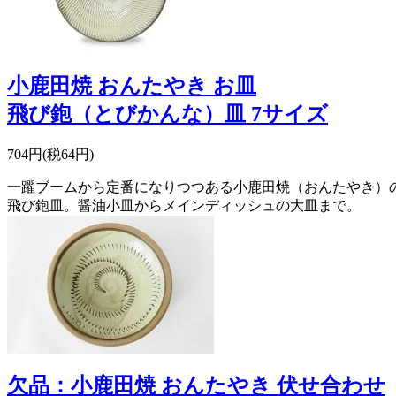
小鹿田焼 おんたやき お皿
飛び鉋（とびかんな）皿 7サイズ
704円(税64円)
一躍ブームから定番になりつつある小鹿田焼（おんたやき）
飛び鉋皿。醤油小皿からメインディッシュの大皿まで。
欠品：小鹿田焼 おんたやき 伏せ合わせ