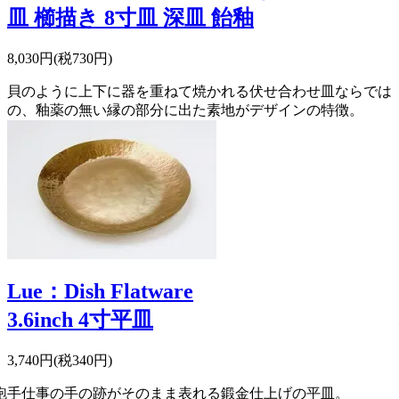
皿 櫛描き 8寸皿 深皿 飴釉
8,030円(税730円)
貝のように上下に器を重ねて焼かれる伏せ合わせ皿ならでは
の、釉薬の無い縁の部分に出た素地がデザインの特徴。
Lue：Dish Flatware
3.6inch 4寸平皿
3,740円(税340円)
鉋
手仕事の手の跡がそのまま表れる鍛金仕上げの平皿。