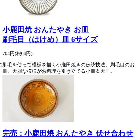
小鹿田焼 おんたやき お皿
刷毛目（はけめ）皿 6サイズ
704円(税64円)
の
刷毛を使って模様を描く小鹿田焼きの伝統技法、刷毛目のお
皿。大胆な模様がお料理を引き立てる小皿＆大皿。
完売：小鹿田焼 おんたやき 伏せ合わせ