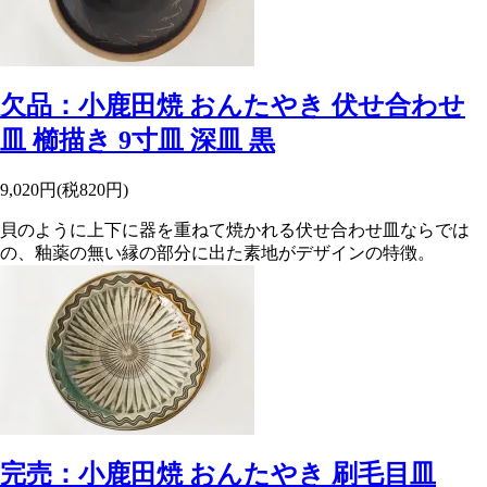
欠品：小鹿田焼 おんたやき 伏せ合わせ
皿 櫛描き 9寸皿 深皿 黒
9,020円(税820円)
貝のように上下に器を重ねて焼かれる伏せ合わせ皿ならでは
の、釉薬の無い縁の部分に出た素地がデザインの特徴。
完売：小鹿田焼 おんたやき 刷毛目皿