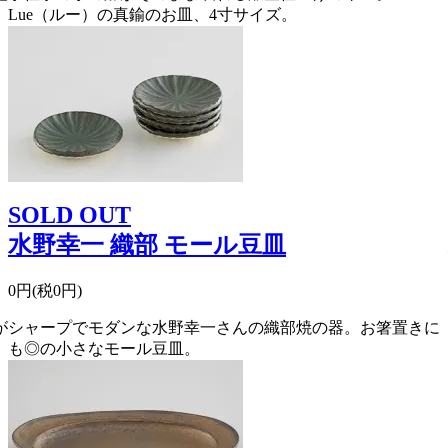
Lue（ルー）の真鍮のお皿、4寸サイズ。
SOLD OUT
水野幸一 織部 モール豆皿
0円(税0円)
が
シャープでモダンな水野幸一さんの織部焼の器。お箸置きに
も◎の小さなモール豆皿。