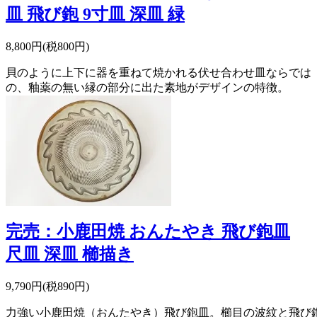
皿 飛び鉋 9寸皿 深皿 緑
8,800円(税800円)
貝のように上下に器を重ねて焼かれる伏せ合わせ皿ならでは
の、釉薬の無い縁の部分に出た素地がデザインの特徴。
完売：小鹿田焼 おんたやき 飛び鉋皿
尺皿 深皿 櫛描き
9,790円(税890円)
力強い小鹿田焼（おんたやき）飛び鉋皿。櫛目の波紋と飛び