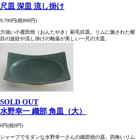
尺皿 深皿 流し掛け
9,790円(税890円)
力強い小鹿田焼（おんたやき）刷毛目皿。リムに施された櫛
目の波紋や流し掛けの釉薬が美しい一尺の大皿。
SOLD OUT
水野幸一 織部 角皿（大）
0円(税0円)
シャープでモダンな水野幸一さんの織部焼の器。四角いリム