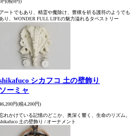
0円(税0円)
アートでもあり、精霊や魔除け、豊穣を祈る護符のようでも
あり、WONDER FULL LIFEの魅力溢れるタペストリー
shikafuco シカフコ 土の壁飾り
ソーミャ
46,200円(税4,200円)
忘れかけている記憶のどこか、奥深く響く、生命のリズム。
shikafuco 土の壁飾り / オーナメント