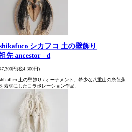
shikafuco シカフコ 土の壁飾り
祖先 ancestor - d
47,300円(税4,300円)
shikafuco 土の壁飾り / オーナメント。希少な八重山の糸芭蕉
を素材にしたコラボレーション作品。