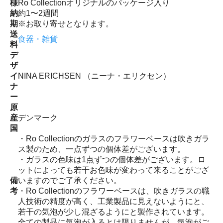
様
Ro Collectionオリジナルのパッケージ入り
納
約1〜2週間
期
※お取り寄せとなります。
送
食器・雑貨
料
デ
ザ
イ
NINA ERICHSEN （ニーナ・エリクセン）
ナ
ー
原
産
デンマーク
国
・Ro Collectionのガラスのフラワーベースは吹きガラ
ス製のため、一点ずつの個体差がございます。
・ガラスの色味は1点ずつの個体差がございます。ロ
ットによっても若干お色味が変わって来ることがござ
備
いますのでご了承ください。
考
・Ro Collectionのフラワーベースは、吹きガラスの職
人技術の精度が高く、工業製品に見えないようにと、
若干の気泡が少し混ざるようにと製作されています。
全ての製品に気泡が入るとは限りませんが、気泡がご