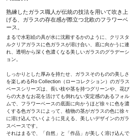
熟練したガラス職人が伝統の技法を用いて吹き上
げる、ガラスの存在感が際立つ北欧のフラワーベ
ース。
まるで水彩絵の具が水に沈殿するかのように、クリスタ
ルクリアガラスに色ガラスが溶け合い、底に向かうに連
れ、透明から深く色濃くなる美しいガラスのグラデーシ
ョン。
しっかりとした厚みを持たせ、ガラスそのものの美しさ
を楽しめるRo Collection（ローコレクション）のガラス
ベースシリーズは、長い枝や茎を持つグリーンや、花び
らの大きなお花を活けても倒れない安定感のあるフォル
ムで、フラワーベースの底面に向かうほど徐々に色を濃
くする色ガラスによって、植物の茎がガラスの色に徐々
に溶け込んでいくように見える、美しいデザインのガラ
スベースです。
それはまるで、「自然」と「作品」が美しく溶け込んで