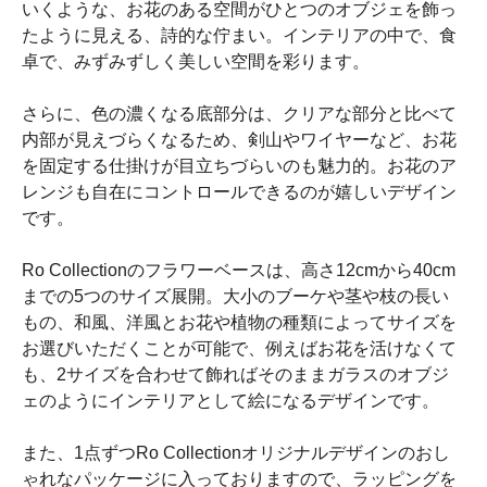
いくような、お花のある空間がひとつのオブジェを飾っ
たように見える、詩的な佇まい。インテリアの中で、食
卓で、みずみずしく美しい空間を彩ります。
さらに、色の濃くなる底部分は、クリアな部分と比べて
内部が見えづらくなるため、剣山やワイヤーなど、お花
を固定する仕掛けが目立ちづらいのも魅力的。お花のア
レンジも自在にコントロールできるのが嬉しいデザイン
です。
Ro Collectionのフラワーベースは、高さ12cmから40cm
までの5つのサイズ展開。大小のブーケや茎や枝の長い
もの、和風、洋風とお花や植物の種類によってサイズを
お選びいただくことが可能で、例えばお花を活けなくて
も、2サイズを合わせて飾ればそのままガラスのオブジ
ェのようにインテリアとして絵になるデザインです。
また、1点ずつRo Collectionオリジナルデザインのおし
ゃれなパッケージに入っておりますので、ラッピングを