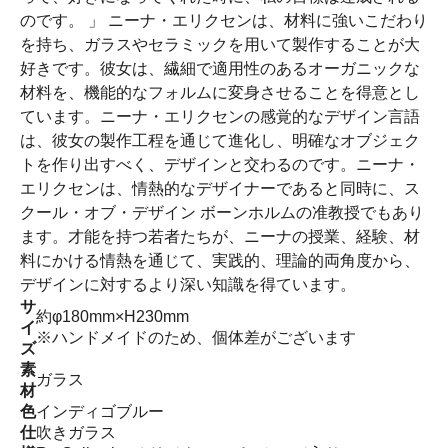
のです。 」 ニーナ・エリクセンは、材料に強いこだわり
を持ち、ガラスやセラミックを用いて製作することが大
好きです。彼女は、繊細で適用性のあるオーガニックな
材料を、機能的なフォルムに変身させることを得意とし
ています。ニーナ・エリクセンの感覚的なデザイン言語
は、彼女の製作工程を通じて進化し、明確なオブジェク
トを作り出すべく、デザインと交わるのです。ニーナ・
エリクセンは、情熱的なデザイナーであると同時に、ス
クール・オブ・デザイン ボーンホルムの准教授でもあり
ます。才能を持つ若者たちが、ニーナの授業、経験、材
料にかける情熱を通じて、実践的、理論的両角度から、
デザインに対するより深い知識を得ています。
サ
約φ180mm×H230mm
イ
※ハンドメイドのため、個体差がございます
ズ
素
ガラス
材
色
インディゴブルー
仕
吹きガラス