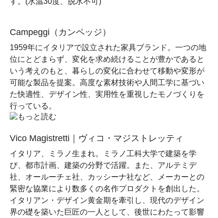
す。(水温30度、脱水不可)
Campeggi（カンペッジ）
1959年にイタリアで設立された家具ブランド。一つの地
位にとどまらず、変化を求め続けることが豊かであると
いう考えのもと、暮らしの変化に合わせて移動や変形が
可能な製品を提案。高度な素材技術や人間工学に基づい
た快適性、デザイン性、実用性を重視したモノづくりを
行っている。
Vico Magistretti｜ヴィコ・マジストレッティ
イタリア、ミラノ生まれ。ミラノ工科大学で建築を学
び、都市計画、建築の分野で活躍。また、アルテミデ
社、オールーチェ社、カッシーナ社など、メーカーとの
緊密な協業により数多くの名作プロダクトを創出した。
イタリアン・デザイン黄金期を牽引し、現代のデザイン
界の礎を築いた巨匠の一人として、後世にわたって影響