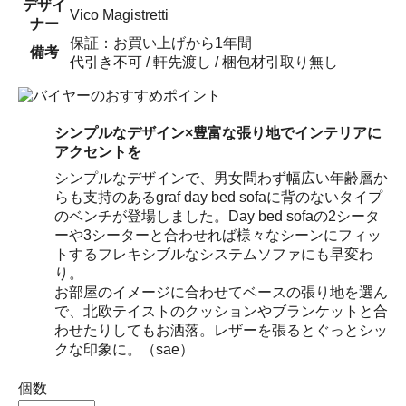
デザイ
Vico Magistretti
ナー
保証：お買い上げから1年間
備考
代引き不可 / 軒先渡し / 梱包材引取り無し
シンプルなデザイン×豊富な張り地でインテリアに
アクセントを
シンプルなデザインで、男女問わず幅広い年齢層か
らも支持のあるgraf day bed sofaに背のないタイプ
のベンチが登場しました。Day bed sofaの2シータ
ーや3シーターと合わせれば様々なシーンにフィッ
トするフレキシブルなシステムソファにも早変わ
り。
お部屋のイメージに合わせてベースの張り地を選ん
で、北欧テイストのクッションやブランケットと合
わせたりしてもお洒落。レザーを張るとぐっとシッ
クな印象に。（sae）
個数