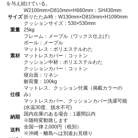
を与え続けている。
W2100mm×D810mm×H660mm：SH430mm
サイズ
折りたたみ時：W130mm×D810mm×H1090mm
クッションサイズ：530×530mm
重量
25kg
フレーム：メープル（ワックス仕上げ）
ポール：メープル
マットレス：ポリエステルわた
素材
マットレスカバー：コットン
クッション中材：ポリエステルわた
クッションカバー：コットン
寝台面：リネン
耐荷重：100kg
マットレス、クッション付属（掲載カラーの
仕様
み）
マットレスカバー、クッションカバー洗濯可能
(水温30度、脱水不可)
国内在庫のある場合：1週間以内
納期
※随時変動致します
全国一律 2,000円（税別）
送料
※沖縄・離島へは別途お見積り