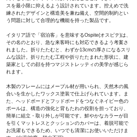
スを最小限に抑えるよう設計されています。控えめで洗
練されたデザインと構造美を兼ね備え、空間的制約とい
う問題に対して合理的な機能を持った製品です。
イタリア語で「宿泊客」を意味するOspite(オスピテ)は、
その名のとおり、急な来客時にも対応できるよう考案さ
れました。折りたたむと、わずか13cmの厚さになるスリ
ムな設計。折りたたむ工程や折りたたまれた形状に、建
築家としての顔を持つマジストレッティの美学が感じら
れます。
木製のフレームにはメープル材が用いられ、天然木の風
合いを生かしたワックス塗装で仕上げられています。ま
た、ヘッドボードとフッドボードをつなぐネイビー色の
ポールは、構造の強化と背もたれの役割を担っており、
簡単に組立・取り外しが可能です。鮮やかなカラーが目
を引くマットレスとクッションのカバーは、着脱可能で
お洗濯もできるため、いつでも清潔にお使いいただけま