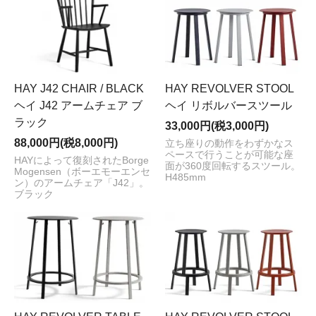
HAY J42 CHAIR / BLACK
HAY REVOLVER STOOL
ヘイ J42 アームチェア ブ
ヘイ リボルバースツール
ラック
33,000円(税3,000円)
88,000円(税8,000円)
立ち座りの動作をわずかなス
ペースで行うことが可能な座
HAYによって復刻されたBorge
面が360度回転するスツール。
Mogensen（ボーエモーエンセ
H485mm
ン）のアームチェア「J42」。
ブラック