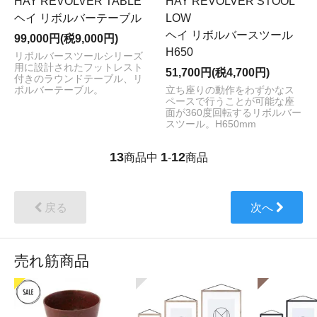
HAY REVOLVER TABLE
HAY REVOLVER STOOL
ヘイ リボルバーテーブル
LOW
ヘイ リボルバースツール
99,000円(税9,000円)
H650
リボルバースツールシリーズ
用に設計されたフットレスト
51,700円(税4,700円)
付きのラウンドテーブル、リ
ボルバーテーブル。
立ち座りの動作をわずかなス
ペースで行うことが可能な座
面が360度回転するリボルバー
スツール。H650mm
13
1
12
商品中
-
商品
戻る
次へ
売れ筋商品