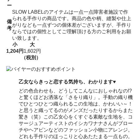
ー
SLOW LABELのアイテムは一点一点障害者施設で作
られる手作りの商品です。商品の色や柄、縫製や仕上
備
がりなども一点ずつの個体差がございますが、手作り
考
ならではの個性としてご理解頂ける方のご利用をお願
い致します。
小
大
1,204円
1,602円
（税別）
乙女ならきっと恋する気持ち、わかります♥
どの色合わせも、どうしてこんなにおしゃれなの!?
と驚くほどお洒落な「さをり織り」。手動の織り機
でひとつひとつ織られるこの生地は、かわいい～！
と思うと織ってるのがメンズだったりするからまた
驚き（笑）この乙女心をくすぐる素敵な生地を、コ
サージュアーティストのイシカワナナさんがブロー
チやヘアピンなどのファッション小物にアレンジ。
どれも手作りのほっこりと心あたたまる一点もの。