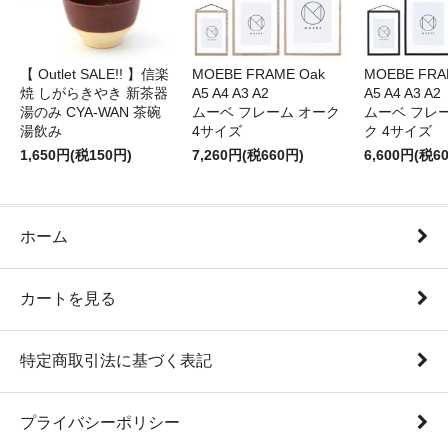
【 Outlet SALE!! 】信楽
MOEBE FRAME Oak
MOEBE FRAM
焼 しがらきやき 新茶器
A5 A4 A3 A2
A5 A4 A3 A2
湯のみ CYA-WAN 茶碗
ムーベ フレーム オーク
ムーベ フレ
湯飲み
4サイズ
ク 4サイズ
1,650円(税150円)
7,260円(税660円)
6,600円(税6
ホーム
カートを見る
特定商取引法に基づく表記
プライバシーポリシー