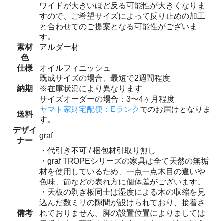
ワイドが大きいほど反る可能性が大きくなりま
すので、ご希望サイズによって反り止めの加工
と合わせてのご提案となる可能性がございま
す。
素材
アルダー材
色
仕様
オイルフィニッシュ
既成サイズの場合、最短で2週間程度
納期
※在庫状況により異なります
サイズオーダーの場合：3〜4ヶ月程度
ヤマト家財宅配便：Eランク
でのお届けとなりま
送料
す。
デザイ
graf
ナー
・代引き不可 / 梱包材引取り無し
・graf TROPEシリーズの家具は全て天然の無垢
材を使用しているため、一点一点木目の違いや
色味、節などの表れ方に個体差がございます。
・天板の剥ぎ板同士は湿度による木の収縮を見
込んだ数ミリの隙間が設けられており、接着さ
備考
れておりません。脚の設置位置によりましては