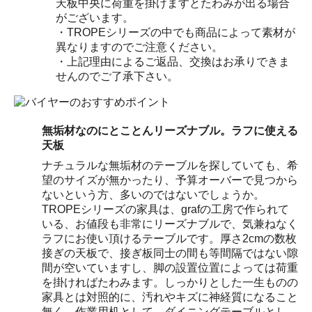
天板中央に荷重を掛けますとたわみが出る場合
がございます。
・TROPEシリーズの中でも商品によって素材が
異なりますのでご注意ください。
・上記理由によるご返品、交換はお承りできま
せんのでご了承下さい。
無垢材なのにとことんリーズナブル。ラフに使える
天板
ナチュラルな無垢材のテーブルを探していても、希
望のサイズが無かったり、予算オーバーで見つから
ないという方、多いのではないでしょうか。
TROPEシリーズの家具は、grafの工房で作られて
いる、お値段も非常にリーズナブルで、気兼ねなく
ラフにお使い頂けるテーブルです。厚さ2cmの数枚
接ぎの天板で、接ぎ板同士の間も等間隔ではない隙
間が空いていますし、脚の設置位置によっては荷重
を掛ければたわみます。しっかりとした一生ものの
家具とは対照的に、汚れやキズに神経質になること
無く、作業用机として、ダイニングテーブルとし