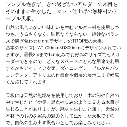
シンプル過ぎず、きつ過ぎないアルダーの木目を
そのままに生かした、マット仕上げの無垢材のテ
ーブル天板。
自然の風合いがいい味わいを生むアルダー材を使用しつ
つも、うるさくなく、味気なくならない、絶妙なバラン
スで継ぎ合わせたgrafデザインのTROPEの天板。
基本のサイズはW1700mm×D800mmにデザインされてい
ますが、最長2mまで1cm刻みでお好みのサイズでセミオ
ーダーできるので、どんなスペースにどんな用途で利用
するかもアイディア次第。ダイニングテーブルからパソ
コンデスク、アトリエの作業台や個展の展示にまで幅広
く活躍してくれます。
天板には天然の無垢材を使用しており、木の節や自然の
中で生じたヒビや傷、黒点や染みのように見える木目が
生じることがありますが、廃材を生むこと無く、天然の
木材そのものを家具の魅力として生かした天板ですの
で、自然の生み出す風合いとしてお楽しみください。