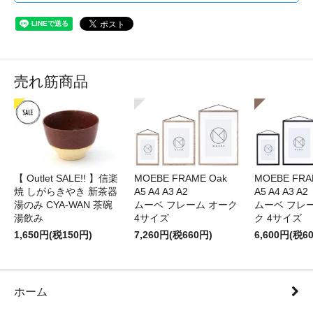
売れ筋商品
【 Outlet SALE!! 】信楽
MOEBE FRAME Oak
MOEBE FRAM
焼 しがらきやき 新茶器
A5 A4 A3 A2
A5 A4 A3 A2
湯のみ CYA-WAN 茶碗
ムーベ フレーム オーク
ムーベ フレ
湯飲み
4サイズ
ク 4サイズ
1,650円(税150円)
7,260円(税660円)
6,600円(税6
ホーム