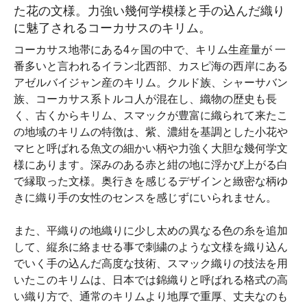
た花の文様。力強い幾何学模様と手の込んだ織り
に魅了されるコーカサスのキリム。
コーカサス地帯にある4ヶ国の中で、キリム生産量が 一
番多いと言われるイラン北西部、カスピ海の西岸にある
アゼルバイジャン産のキリム。クルド族、シャーサバン
族、コーカサス系トルコ人が混在し、織物の歴史も長
く、古くからキリム、スマックが豊富に織られて来たこ
の地域のキリムの特徴は、紫、濃紺を基調とした小花や
マヒと呼ばれる魚文の細かい柄や力強く大胆な幾何学文
様にあります。深みのある赤と紺の地に浮かび上がる白
で縁取った文様。奥行きを感じるデザインと緻密な柄ゆ
きに織り手の女性のセンスを感じずにいられません。
また、平織りの地織りに少し太めの異なる色の糸を追加
して、縦糸に絡ませる事で刺繍のような文様を織り込ん
でいく手の込んだ高度な技術、スマック織りの技法を用
いたこのキリムは、日本では錦織りと呼ばれる格式の高
い織り方で、通常のキリムより地厚で重厚、丈夫なのも