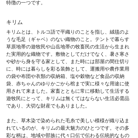
特徴の一つです。
キリム
キリムとは、トルコ語で平織りのことを指し、絨毯のよ
うな毛足（ギャベ）のない織物のこと。テントで暮らす
草原地帯の遊牧民や山岳地帯の牧畜民の生活から生まれ
た実用的な織物です。敷物としてだけでなく、暑さ寒さ
や砂から身を守る家として、また時には部屋の間仕切り
に、時には暮らしを彩る装飾として、運搬用や農作業用
の袋や布団や衣類の収納箱、塩や穀物など食品の収納
袋、赤ちゃんのゆりかごから棺まで実に様々な用途に使
用されて来ました。家畜とともに常に移動して生活する
遊牧民にとって、キリムは無くてはならない生活必需品
であり、大切な財産でもありました。
また、草木染で染められた毛糸で美しい模様が織り込ま
れているのが、キリムの最大魅力のひとつです。その多
彩な柄は、地域や部族に代々口伝で伝わる伝統的なもの