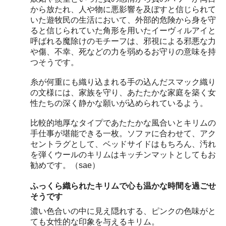
から放たれ、人や物に悪影響を及ぼすと信じられて
いた遊牧民の生活において、外部的危険から身を守
ると信じられていた角形を用いたイーヴィルアイと
呼ばれる魔除けのモチーフは、邪視による邪悪な力
や傷、不幸、死などの力を弱めるお守りの意味を持
つそうです。
糸が何重にも織り込まれる手の込んだスマック織り
の文様には、家族を守り、あたたかな家庭を築く女
性たちの深く静かな願いが込められているよう。
比較的地厚なタイプであたたかな風合いとキリムの
手仕事が堪能できる一枚。ソファに合わせて、アク
セントラグとして、ベッドサイドはもちろん、汚れ
を弾くウールのキリムはキッチンマットとしてもお
勧めです。（sae）
ふっくら織られたキリムで心も温かな時間を過ごせ
そうです
濃い色合いの中に見え隠れする、ピンクの色味がと
ても女性的な印象を与えるキリム。