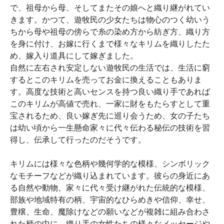
で、祖母から母、そしてまたその娘へと織り継がれてい
きます。かつて、遊牧民の少女たちは物心のつく幼いう
ちから母や祖母の傍らで糸の染め方から紡ぎ方、織り方
を身に付け、お嫁に行くまで様々なキリムを織りしたた
め、嫁入り道具にして嫁ぎました。
自然に左右され安定しない遊牧民の生活では、生活に窮
するとこのキリムを売ってお金に換えることもありま
す。高度な技術と高いセンスを持つ良い織り手であれば
このキリムが高値で売れ、一家に財をもたらすとして重
宝されるため、良い嫁ぎ先に巡り会うため、女の子たち
は幼い頃から一生懸命家々に代々伝わる秘伝の技術を習
得し、伝承して行ったのだそうです。
キリムには様々な色柄や幾何学的な模様、シンボリック
なモチーフなどが織り込まれています。彼らの身近にあ
る自然や動物、家々に代々受け継がれた伝統的な模様、
部族や地域特有の柄、宇宙的なひらめきや信仰、幸せ、
豊穣、生命、魔除けなどの願いなどが複雑に組み合わさ
れた柄の中に、織り手の女性たちの様々なメッセージや