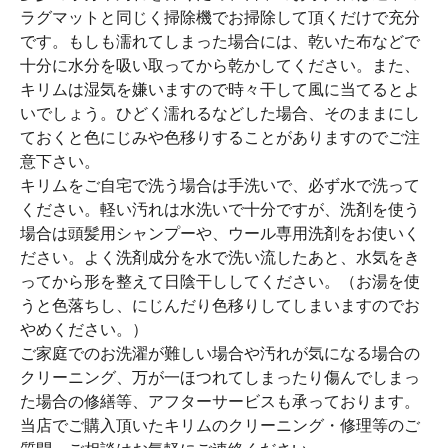
ラグマットと同じく掃除機でお掃除して頂くだけで充分
です。もしも濡れてしまった場合には、乾いた布などで
十分に水分を吸い取ってから乾かしてください。また、
キリムは湿気を嫌いますので時々干して風に当てるとよ
いでしょう。ひどく濡れるなどした場合、そのままにし
ておくと色にじみや色移りすることがありますのでご注
意下さい。
キリムをご自宅で洗う場合は手洗いで、必ず水で洗って
ください。軽い汚れは水洗いで十分ですが、洗剤を使う
場合は頭髪用シャンプーや、ウール専用洗剤をお使いく
ださい。よく洗剤成分を水で洗い流したあと、水気をき
ってから形を整えて日陰干ししてください。（お湯を使
うと色落ちし、にじんだり色移りしてしまいますのでお
やめください。）
ご家庭でのお洗濯が難しい場合や汚れが気になる場合の
クリーニング、万が一ほつれてしまったり傷んでしまっ
た場合の修繕等、アフターサービスも承っております。
当店でご購入頂いたキリムのクリーニング・修理等のご