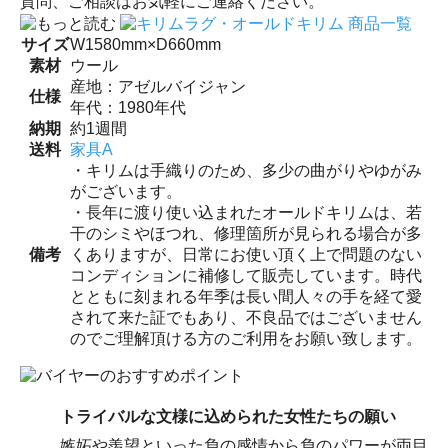
質問、ご相談はお気軽にご連絡ください。
サイズ
W1580mm×D660mm
素材
ウール
産地：アゼルバイジャン
仕様
年代：1980年代
納期
約1週間
送料
家具A
・キリムは手織りのため、多少の曲がりやゆがみ
がございます。
・長年に渡り使い込まれたオールドキリムは、若
干のシミやほつれ、修理箇所が見られる場合が多
備考
くありますが、日常にお使い頂く上で問題のない
コンディションに補修して販売しています。時代
とともに刻まれる年季は長い間人々の手を経て愛
されて来た証でもあり、不良品ではございません
のでご理解頂ける方のご利用をお願い致します。
トライバルな文様に込められた女性たちの願い
嫉妬や羨望といった負の感情から負のパワーが両目