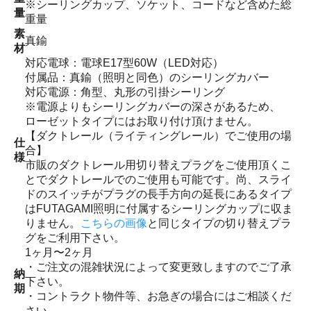
※シーリングカップ、ソケット、コードなど含めた総
量
重量
素
真鍮
材
対応電球：電球E17型60W（LED対応）
付属品：真鍮（照明と同色）のシーリングカバー
対応電源：角型、丸形の引掛シーリング
※電源よりもシーリングカバーの深さがあるため、
ローゼットタイプにはお取り付け頂けません。
【ダクトレール（ライティングレール）でご使用の場
仕
合】
様
市販のダクトレール用切り替えプラグをご使用頂くこ
とでダクトレールでのご使用も可能です。尚、スライ
ドのスイッチがプラグの長手方向の延長にあるタイプ
はFUTAGAMI照明に付属するシーリングカップに収ま
りません。
こちらの画像
と同じタイプの切り替えプラ
グをご利用下さい。
1ヶ月〜2ヶ月
・ご注文の混雑状況によって変更致しますのでご了承
納
下さい。
期
・コントラクト物件等、お急ぎの場合にはご相談くだ
さい。