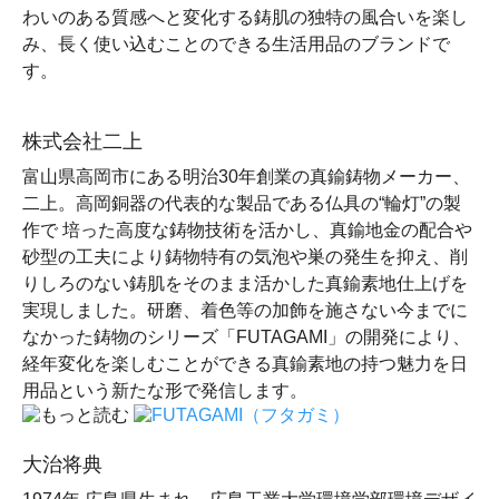
わいのある質感へと変化する鋳肌の独特の風合いを楽し
み、長く使い込むことのできる生活用品のブランドで
す。
株式会社二上
富山県高岡市にある明治30年創業の真鍮鋳物メーカー、
二上。高岡銅器の代表的な製品である仏具の“輪灯”の製
作で 培った高度な鋳物技術を活かし、真鍮地金の配合や
砂型の工夫により鋳物特有の気泡や巣の発生を抑え、削
りしろのない鋳肌をそのまま活かした真鍮素地仕上げを
実現しました。研磨、着色等の加飾を施さない今までに
なかった鋳物のシリーズ「FUTAGAMI」の開発により、
経年変化を楽しむことができる真鍮素地の持つ魅力を日
用品という新たな形で発信します。
大治将典