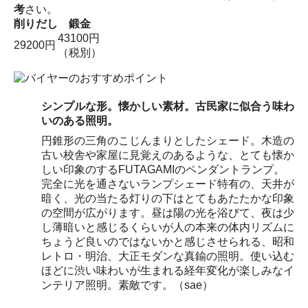
考
さい。
削りだし
鍛金
43100円
29200円
（税別）
シンプルな形。懐かしい素材。古民家に似合う味わ
いのある照明。
円錐形の三角のこじんまりとしたシェード。木造の
古い校舎や家屋に見覚えのあるような、とても懐か
しい印象のするFUTAGAMIのペンダントランプ。
完全に光を通さないランプシェード特有の、天井が
暗く、光の当たる灯りの下はとてもあたたかな印象
の空間が広がります。昼は陽の光を浴びて、夜は少
し薄暗いと感じるくらいが人の本来の体内リズムに
ちょうど良いのではないかと感じさせられる、昭和
レトロ・明治、大正モダンな真鍮の照明。使い込む
ほどに渋い味わいが生まれる経年変化が楽しみなイ
ンテリア照明。素敵です。（sae）