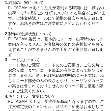
1.
納期の目安について
FUTAGAMI照明のご注文が殺到する時期には、商品の
出荷まで3ヶ月以上のお日にちがかかる場合がございま
す。ご注文確認メールにて納期の目安をお伝え致しま
すが、お急ぎの方はご注文前にお問い合わせくださ
い。
2.
製作の進捗状況について
FUTAGAMI製品は、基本的にメーカー出荷時のみしか
案内が入りません。お客様毎の製作の進捗状況をお伝
えすることができませんので予めご了承お願い致しま
す。
3.
コード丈について
コード色のご変更、コード丈のご変更は、ご注文時に
お承り致します。コード加工の有無によって納期は変
更致しません。尚、FUTAGAMI照明のコード丈は、ね
じりコード部分のみの長さとなり、シーリングカップ
の高さは含まれておりませんのでコード長ご指定の際
にもご注意ください。
4.
キャンセル・変更について
FUTAGAMI照明は、受注生産商品となりますので、ご
注文確定後のキャンセル、商品のご変更はお承りして