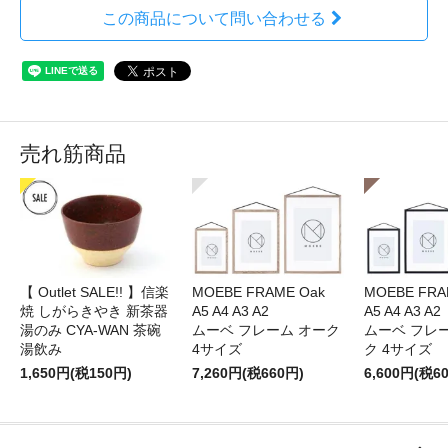
この商品について問い合わせる
売れ筋商品
【 Outlet SALE!! 】信楽
MOEBE FRAME Oak
MOEBE FRAM
焼 しがらきやき 新茶器
A5 A4 A3 A2
A5 A4 A3 A2
湯のみ CYA-WAN 茶碗
ムーベ フレーム オーク
ムーベ フレ
湯飲み
4サイズ
ク 4サイズ
1,650円(税150円)
7,260円(税660円)
6,600円(税6