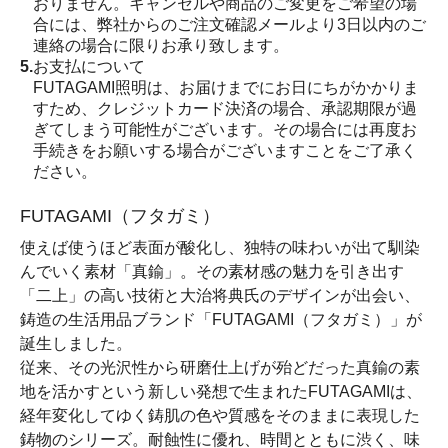
おりません。キャンセルや商品のご変更をご希望の場
合には、弊社からのご注文確認メールより3日以内のご
連絡の場合に限りお承り致します。
5.
お支払について
FUTAGAMI照明は、お届けまでにお日にちがかかりま
すため、クレジットカード決済の場合、承認期限が過
ぎてしまう可能性がございます。その場合には再度お
手続きをお願いする場合がございますことをご了承く
ださい。
FUTAGAMI（フタガミ）
使えば使うほど表面が酸化し、独特の味わいが出て馴染
んでいく素材「真鍮」。その素材感の魅力を引き出す
「二上」の高い技術と大治将典氏のデザインが出会い、
鋳造の生活用品ブランド「FUTAGAMI（フタガミ）」が
誕生しました。
従来、その光沢性から研磨仕上げが殆どだった真鍮の素
地を活かすという新しい発想で生まれたFUTAGAMIは、
経年変化してゆく鋳肌の色や質感をそのままに表現した
鋳物のシリーズ。耐蝕性に優れ、時間とともに渋く、味