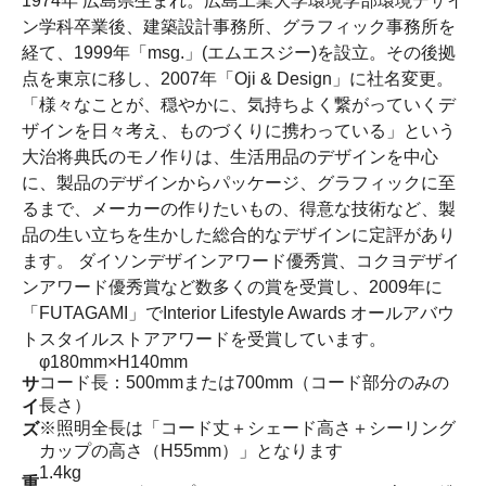
1974年 広島県生まれ。広島工業大学環境学部環境デザイ
ン学科卒業後、建築設計事務所、グラフィック事務所を
経て、1999年「msg.」(エムエスジー)を設立。その後拠
点を東京に移し、2007年「Oji & Design」に社名変更。
「様々なことが、穏やかに、気持ちよく繋がっていくデ
ザインを日々考え、ものづくりに携わっている」という
大治将典氏のモノ作りは、生活用品のデザインを中心
に、製品のデザインからパッケージ、グラフィックに至
るまで、メーカーの作りたいもの、得意な技術など、製
品の生い立ちを生かした総合的なデザインに定評があり
ます。 ダイソンデザインアワード優秀賞、コクヨデザイ
ンアワード優秀賞など数多くの賞を受賞し、2009年に
「FUTAGAMI」でInterior Lifestyle Awards オールアバウ
トスタイルストアアワードを受賞しています。
φ180mm×H140mm
コード長：500mmまたは700mm（コード部分のみの
サ
長さ）
イ
※照明全長は「コード丈＋シェード高さ＋シーリング
ズ
カップの高さ（H55mm）」となります
1.4kg
重