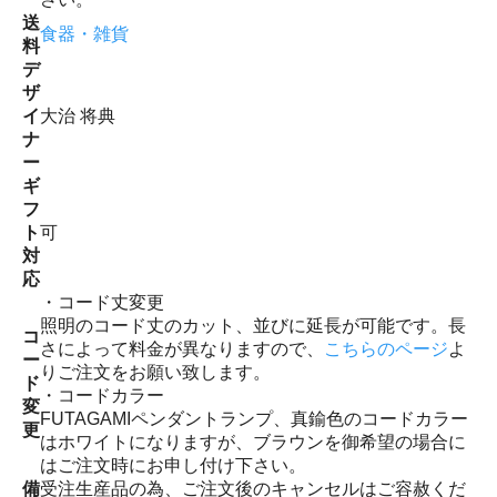
送
食器・雑貨
料
デ
ザ
イ
大治 将典
ナ
ー
ギ
フ
ト
可
対
応
・コード丈変更
照明のコード丈のカット、並びに延長が可能です。長
コ
さによって料金が異なりますので、
こちらのページ
よ
ー
りご注文をお願い致します。
ド
・コードカラー
変
FUTAGAMIペンダントランプ、真鍮色のコードカラー
更
はホワイトになりますが、ブラウンを御希望の場合に
はご注文時にお申し付け下さい。
備
受注生産品の為、ご注文後のキャンセルはご容赦くだ