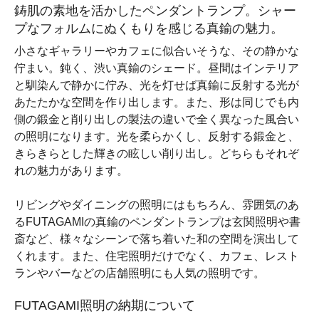
鋳肌の素地を活かしたペンダントランプ。シャー
プなフォルムにぬくもりを感じる真鍮の魅力。
小さなギャラリーやカフェに似合いそうな、その静かな
佇まい。鈍く、渋い真鍮のシェード。昼間はインテリア
と馴染んで静かに佇み、光を灯せば真鍮に反射する光が
あたたかな空間を作り出します。また、形は同じでも内
側の鍛金と削り出しの製法の違いで全く異なった風合い
の照明になります。光を柔らかくし、反射する鍛金と、
きらきらとした輝きの眩しい削り出し。どちらもそれぞ
れの魅力があります。
リビングやダイニングの照明にはもちろん、雰囲気のあ
るFUTAGAMIの真鍮のペンダントランプは玄関照明や書
斎など、様々なシーンで落ち着いた和の空間を演出して
くれます。また、住宅照明だけでなく、カフェ、レスト
ランやバーなどの店舗照明にも人気の照明です。
FUTAGAMI照明の納期について