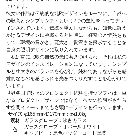
ています。
彼女の作品は伝統的な北欧デザインをルーツに、自然へ
の敬意とシンプリシティという2つの主軸をもってデザ
インされています。伝統を重んじながらも、知覚に訴え
かけるデザインに挑戦すると同時に、好奇心と情熱をも
って、環境の豊かさ、寛大さ、贅沢さを探求することを
自身の照明デザインに取り入れています。
「私は常に北欧の自然の光に惹きつけられ、それは私の
デザインのインスピレーションになっています。シンプ
ルと壮大さのバランスを心がけ、純粋でありながらも感
覚的なものを感じられる光をつくりだすことを心がけて
います」
世界各国で数々のプロジェクト経験を持つソフィは、単
なるプロダクトデザインではなく、彼女の照明がもたら
す空間イメーシまでも念頭にデザインを行っています。
サイズ
φ165mm×D170mm：約1.0kg
素材
ガラスグローブ：吹きガラス
ガラスグローブ：オパールホワイト
色
キャノピー：黒色パウダーコート塗装