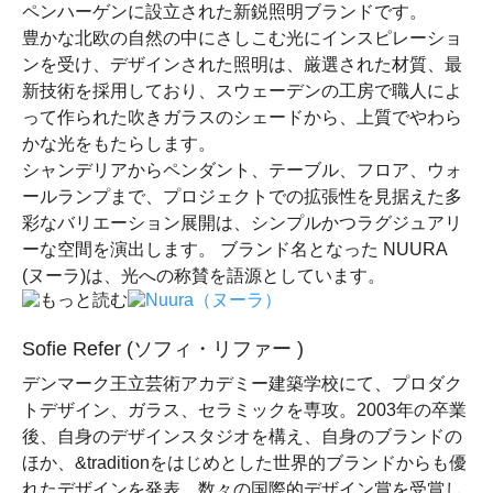
ペンハーゲンに設立された新鋭照明ブランドです。
豊かな北欧の自然の中にさしこむ光にインスピレーショ
ンを受け、デザインされた照明は、厳選された材質、最
新技術を採用しており、スウェーデンの工房で職人によ
って作られた吹きガラスのシェードから、上質でやわら
かな光をもたらします。
シャンデリアからペンダント、テーブル、フロア、ウォ
ールランプまで、プロジェクトでの拡張性を見据えた多
彩なバリエーション展開は、シンプルかつラグジュアリ
ーな空間を演出します。 ブランド名となった NUURA
(ヌーラ)は、光への称賛を語源としています。
Sofie Refer (ソフィ・リファー )
デンマーク王立芸術アカデミー建築学校にて、プロダク
トデザイン、ガラス、セラミックを専攻。2003年の卒業
後、自身のデザインスタジオを構え、自身のブランドの
ほか、&traditionをはじめとした世界的ブランドからも優
れたデザインを発表。数々の国際的デザイン賞を受賞し