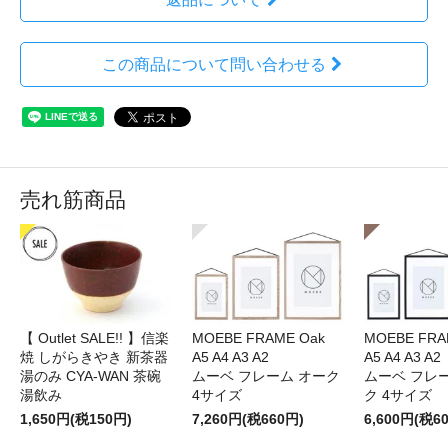
この商品について問い合わせる
売れ筋商品
【 Outlet SALE!! 】信楽
MOEBE FRAME Oak
MOEBE FRAM
焼 しがらきやき 新茶器
A5 A4 A3 A2
A5 A4 A3 A2
湯のみ CYA-WAN 茶碗
ムーベ フレーム オーク
ムーベ フレ
湯飲み
4サイズ
ク 4サイズ
1,650円(税150円)
7,260円(税660円)
6,600円(税6