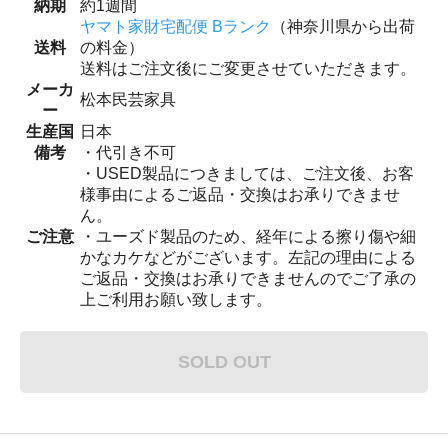
納期
約1週間
ヤマト家財宅配便 Bランク
（神奈川県から出荷
送料
の料金）
送料はご注文後にご変更させていただきます。
メーカ
松本民芸家具
ー
生産国
日本
備考
・代引き不可
・USED製品につきましては、ご注文後、お客
様事由によるご返品・交換はお承りできませ
ん。
ご注意
・ユーズド製品のため、経年による擦り傷や細
かなカケなどがございます。左記の理由による
ご返品・交換はお承りできませんのでご了承の
上ご利用お願い致します。
SOLD OUT