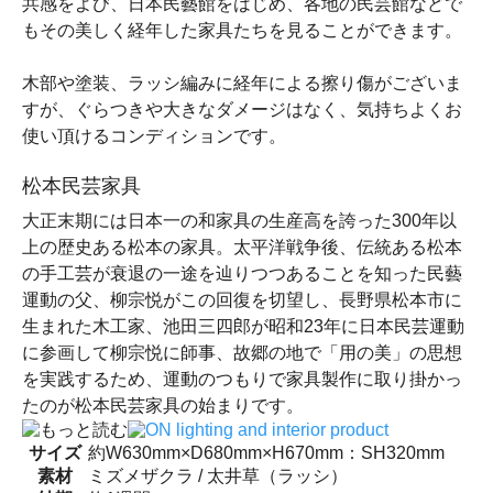
共感をよび、日本民藝館をはじめ、各地の民芸館などで
もその美しく経年した家具たちを見ることができます。
木部や塗装、ラッシ編みに経年による擦り傷がございま
すが、ぐらつきや大きなダメージはなく、気持ちよくお
使い頂けるコンディションです。
松本民芸家具
大正末期には日本一の和家具の生産高を誇った300年以
上の歴史ある松本の家具。太平洋戦争後、伝統ある松本
の手工芸が衰退の一途を辿りつつあることを知った民藝
運動の父、柳宗悦がこの回復を切望し、長野県松本市に
生まれた木工家、池田三四郎が昭和23年に日本民芸運動
に参画して柳宗悦に師事、故郷の地で「用の美」の思想
を実践するため、運動のつもりで家具製作に取り掛かっ
たのが松本民芸家具の始まりです。
サイズ
約W630mm×D680mm×H670mm：SH320mm
素材
ミズメザクラ / 太井草（ラッシ）