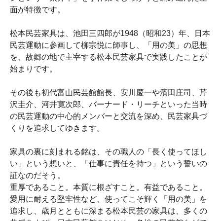
面が特徴です。
松本民芸家具は、池田三四郎が1948（昭和23）年、日本
民芸運動に参画して柳宗悦に師事し、「用の美」の思想
を、故郷の地で主宰する松本民芸家具で実践したことが
始まりです。
その後も初代富山民芸館館長、安川慶一や濱田庄司、芹
沢圭介、河井寛次郎、バーナード・リーチといった当時
の民芸運動の中心的メンバーと交流を深め、民芸家具づ
くりを追求してゆきます。
家具の裏に刻まれる銘は、その職人の「長く使ってほし
い」という想いと、「仕事に責任を持つ」という誓いの
証なのだそう。
重厚であること。本質に根ざすこと。有益であること。
愛用に耐える堅牢性など、使ってこそ輝く「用の美」を
追求し、歳月とともに深まる松本民芸の家具は、多くの