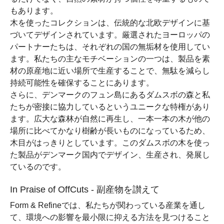
もあります。
木を使ったコレクションは、伝統的な北欧デザインに基
づいてデザインされています。厳選されたヨーロッパの
パートナーたちは、それぞれの国の無垢材を使用してい
ます。私たちの主なモチベーションの一つは、製品を素
材の原産地に近い場所で生産することで、無駄を減らし
持続可能性を確保することにあります。
さらに、デンマークのフュン島にあるダムスボの森と私
たちが密接に協力しているというユニークな特権があり
ます。広大な森林が自然に再生し、一本一本の木が他の
場所に比べてかなり樹齢が長いものになっているため、
木目がはっきりとしています。このダムスボの木を使っ
た製品がデンマーク国内でデザイン、生産され、発展し
ているのです。
In Praise of OffCuts - 副産物を讃えて
Form & Refineでは、私たちが関わっている産業を通し
て、環境への影響を最小限に抑える方法を見つけること