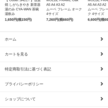
【 Outlet SALE!! 】信楽
MOEBE FRAME Oak
MOEBE FRAM
焼 しがらきやき 新茶器
A5 A4 A3 A2
A5 A4 A3 A2
湯のみ CYA-WAN 茶碗
ムーベ フレーム オーク
ムーベ フレ
湯飲み
4サイズ
ク 4サイズ
1,650円(税150円)
7,260円(税660円)
6,600円(税6
ホーム
カートを見る
特定商取引法に基づく表記
プライバシーポリシー
ショップについて