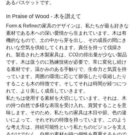
あるバスケットです。
In Praise of Wood - 木を讃えて
Form & Refineの家具のデザインは、私たちが最も好きな
素材である木への深い愛情から生まれています。木は有
機的なもので、土の中から芽を出し、その成長の間にき
れいな空気を供給してくれます。責任を持って伐採さ
れ、製造された木製家具は、CO2の排出量が少ない製品
です。木は扱うのに熟練技術が必要で、常に変化し続け
る素材です。温かみのある手触りで、生命力と気質を持
っています。周囲の環境に応じて膨張したり収縮したり
することも木の特徴です。そしてそれは時間が経つにつ
れて、より美しく成長していきます。
私たちは使用する素材を大切にしています。それは、木
の持つ自然で多様な表現を受け入れ、賞賛することを意
味します。そのため、私たちの家具は木目や節、色の違
いによって、それぞれの特徴を持っています。このよう
な考え方は、持続可能性という私たちのビジョンを支え
るだけでなく、自然の素材が持つ個性を尊重するもので