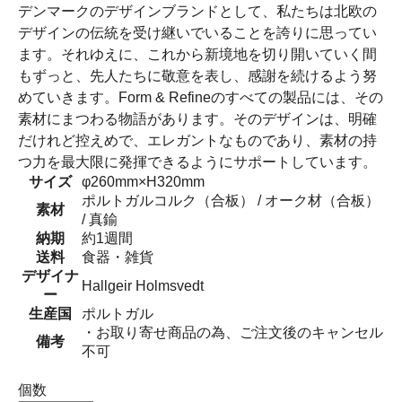
デンマークのデザインブランドとして、私たちは北欧の
デザインの伝統を受け継いでいることを誇りに思ってい
ます。それゆえに、これから新境地を切り開いていく間
もずっと、先人たちに敬意を表し、感謝を続けるよう努
めていきます。Form & Refineのすべての製品には、その
素材にまつわる物語があります。そのデザインは、明確
だけれど控えめで、エレガントなものであり、素材の持
つ力を最大限に発揮できるようにサポートしています。
サイズ
φ260mm×H320mm
ポルトガルコルク（合板） / オーク材（合板）
素材
/ 真鍮
納期
約1週間
送料
食器・雑貨
デザイナ
Hallgeir Holmsvedt
ー
生産国
ポルトガル
・お取り寄せ商品の為、ご注文後のキャンセル
備考
不可
個数