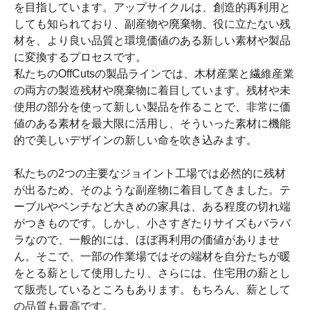
を目指しています。アップサイクルは、創造的再利用と
しても知られており、副産物や廃棄物、役に立たない残
材を、より良い品質と環境価値のある新しい素材や製品
に変換するプロセスです。
私たちのOffCutsの製品ラインでは、木材産業と繊維産業
の両方の製造残材や廃棄物に着目しています。残材や未
使用の部分を使って新しい製品を作ることで、非常に価
値のある素材を最大限に活用し、そういった素材に機能
的で美しいデザインの新しい命を吹き込みます。
私たちの2つの主要なジョイント工場では必然的に残材
が出るため、そのような副産物に着目してきました。テ
ーブルやベンチなど大きめの家具は、ある程度の切れ端
がつきものです。しかし、小さすぎたりサイズもバラバ
ラなので、一般的には、ほぼ再利用の価値がありませ
ん。そこで、一部の作業場ではその端材を自分たちが暖
をとる薪として使用したり、さらには、住宅用の薪とし
て販売しているところもあります。もちろん、薪として
の品質も最高です。