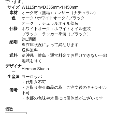
ています。
サイズ
W1115mm×D335mm×H450mm
素材
オーク材（無垢） / レザー（ナチュラル）
色
オーク / ホワイトオーク / ブラック
オーク：ナチュラルオイル塗装
仕様
ホワイトオーク：ホワイトオイル塗装
ブラック：ラッカー塗装（ブラック）
約1週間
納期
※在庫状況によって異なります
送料無料
送料
※沖縄・離島・通常料金でお届けできない一部
地域を除く
デザイナ
Herman Studio
ー
生産国
ヨーロッパ
・代引き不可
・お取り寄せ商品の為、ご注文後のキャンセル
備考
不可
・木部の色味や木目には個体差がございます
個数