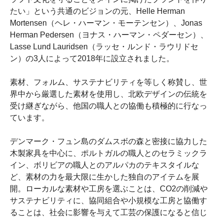
たい」という共通のビジョンの元、Helle Herman
Mortensen（ヘレ・ハーマン・モーテンセン）、Jonas
Herman Pedersen（ヨナス・ハーマン・ペダーセン）、
Lasse Lund Lauridsen（ラッセ・ルンド・ラウリドセ
ン）の3人によって2018年に設立されました。
素材、フォルム、サステナビリティを等しく称賛し、世
界中から厳選した素材を使用し、北欧デザインの伝統を
受け継ぎながら、他国の職人との協働も積極的に行なっ
ています。
デンマーク・フュン島のダムスボの森と密接に協力した
木製家具を中心に、ポルトガルの職人とのセラミックラ
イン、ボリビアの職人とのアルパカのテキスタイルな
ど、素材の力を最大限に生かした独自のアイテムを展
開。ローカルな素材や工房を選ぶことは、CO2の削減や
サステナビリティに、協同組合や小規模な工房と協働す
ることは、社会に影響を与えて工芸の保護になると信じ