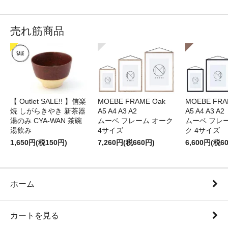
売れ筋商品
【 Outlet SALE!! 】信楽
MOEBE FRAME Oak
MOEBE FRAM
焼 しがらきやき 新茶器
A5 A4 A3 A2
A5 A4 A3 A2
湯のみ CYA-WAN 茶碗
ムーベ フレーム オーク
ムーベ フレ
湯飲み
4サイズ
ク 4サイズ
1,650円(税150円)
7,260円(税660円)
6,600円(税6
ホーム
カートを見る