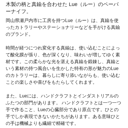
木製の柄と真鍮を合わせた Lue（ルー）のペーパ
ーナイフ。
岡山県瀬戸内市に工房を持つLue（ルー）は、真鍮を使
ったカトラリーやステーショナリーなどを手がける真鍮
のブランド。
時間が経つにつれ変化する真鍮は、使い込むことによっ
て酸化膜が張り、色が深くなり、味わいが増してゆく素
材です。この柔らかな光を湛える真鍮を鍛錬し、真鍮と
いう素材の持つ風合いを生かした特有の形が魅力のLue
のカトラリーは、暮らしに寄り添いながらも、使い込む
ことの楽しさや喜びをもたらしてくれます。
また、Lueには、ハンドクラフトとインダストリアルの
ふたつの部門があります。 ハンドクラフトとは一つ一つ
手で作ること、Lueの心臓部分であり原点です。ひとの
手でしか表現できないかたちがあります。ある意味ひと
の手は機械よりも繊細で精確です。