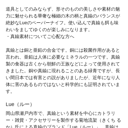
道具としてのみならず、形そのものの美しさや素材の魅
力に魅せられる華奢な極細の木の柄と真鍮のバランスが
絶妙なLueのペーパーナイフ。使い込んで真鍮も餌も味
わいをましてゆくのが楽しみになります。
・真鍮素材についてご心配な方へ
真鍮とは銅と亜鉛の合金です。銅には殺菌作用があると
言われ、亜鉛は人体に必要なミネラルの一つです。真鍮
製の食器は古くから朝鮮の王族などによって使用されて
きました。銅や真鍮に現れることのある緑青ですが、長
い間日本では有害との説がありましたが、近年になり人
体に害のあるものではないと科学的にも証明されていま
す。
Lue（ルー）
岡山県瀬戸内市で、真鍮という素材を中心にカトラリ
ー・雑貨・アクセサリーを製作する菊地流架（きくち る
か）氏による真鍮のブランド「Lue（ルー）」。真鍮は