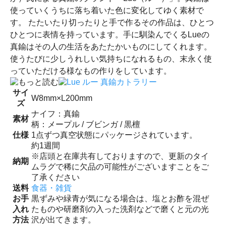
使っていくうちに落ち着いた色に変化してゆく素材で
す。 たたいたり切ったりと手で作るその作品は、ひとつ
ひとつに表情を持っています。手に馴染んでくるLueの
真鍮はその人の生活をあたたかいものにしてくれます。
使うたびに少しうれしい気持ちになれるもの、末永く使
っていただける様なもの作りをしています。
サイ
W8mm×L200mm
ズ
ナイフ：真鍮
素材
柄：メープル / ブビンガ / 黒檀
仕様
1点ずつ真空状態にパッケージされています。
約1週間
※店頭と在庫共有しておりますので、更新のタイ
納期
ムラグで稀に欠品の可能性がございますことをご
了承ください
送料
食器・雑貨
お手
黒ずみや緑青が気になる場合は、塩とお酢を混ぜ
入れ
たものや研磨剤の入った洗剤などで磨くと元の光
方法
沢が出てきます。