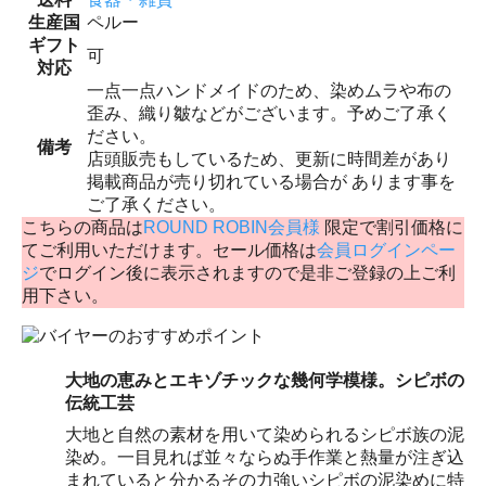
生産国
ペルー
ギフト
可
対応
一点一点ハンドメイドのため、染めムラや布の
歪み、織り皺などがございます。予めご了承く
ださい。
備考
店頭販売もしているため、更新に時間差があり
掲載商品が売り切れている場合が あります事を
ご了承ください。
こちらの商品は
ROUND ROBIN会員様
限定で割引価格に
てご利用いただけます。セール価格は
会員ログインペー
ジ
でログイン後に表示されますので是非ご登録の上ご利
用下さい。
大地の恵みとエキゾチックな幾何学模様。シピボの
伝統工芸
大地と自然の素材を用いて染められるシピボ族の泥
染め。一目見れば並々ならぬ手作業と熱量が注ぎ込
まれていると分かるその力強いシピボの泥染めに特