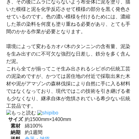
き、その後にムラにならないよう布全体に泥を塗り、描
いた模様と泥を化学反応させて模様の部分を黒く発色さ
せているのです。色の濃い模様を付けるためには、濃縮
した茶の染料を何度も塗り重ねる必要があり、とても手
間のかかる作業が必要となります。
環境によって変わるカオバ木のタンニンの含有量、泥染
を生み出すのに不可欠な強烈な日差し、鉄分を多く含ん
だ泥。
これら全てが揃ってこそ生み出されるシピボの伝統工芸
の泥染めですが、かつては居住地の付近で採取出来た木
材や泥がアマゾンの森林伐採により自然に手に入る材料
ではなくなっており、現代ではこの技術を引き継げる者
も少なくなり、継承自体が危惧されている希少ない伝統
工芸品です。
サイズ
約1500mm×1400mm
素材
綿100%
納期
約1週間
送料
食器・雑貨