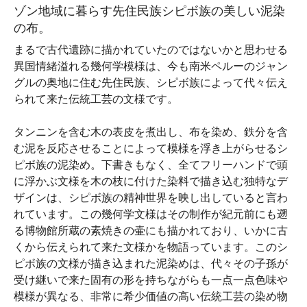
ゾン地域に暮らす先住民族シピボ族の美しい泥染
の布。
まるで古代遺跡に描かれていたのではないかと思わせる
異国情緒溢れる幾何学模様は、今も南米ペルーのジャン
グルの奥地に住む先住民族、シピボ族によって代々伝え
られて来た伝統工芸の文様です。
タンニンを含む木の表皮を煮出し、布を染め、鉄分を含
む泥を反応させることによって模様を浮き上がらせるシ
ピボ族の泥染め。下書きもなく、全てフリーハンドで頭
に浮かぶ文様を木の枝に付けた染料で描き込む独特なデ
ザインは、シピボ族の精神世界を映し出していると言わ
れています。この幾何学文様はその制作が紀元前にも遡
る博物館所蔵の素焼きの壷にも描かれており、いかに古
くから伝えられて来た文様かを物語っています。このシ
ピボ族の文様が描き込まれた泥染めは、代々その子孫が
受け継いで来た固有の形を持ちながらも一点一点色味や
模様が異なる、非常に希少価値の高い伝統工芸の染め物