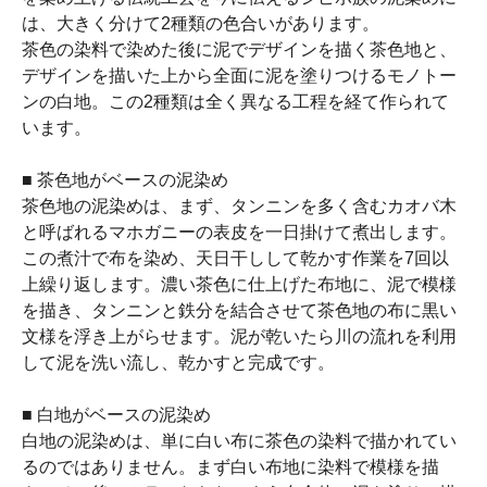
は、大きく分けて2種類の色合いがあります。
茶色の染料で染めた後に泥でデザインを描く茶色地と、
デザインを描いた上から全面に泥を塗りつけるモノトー
ンの白地。この2種類は全く異なる工程を経て作られて
います。
■ 茶色地がベースの泥染め
茶色地の泥染めは、まず、タンニンを多く含むカオバ木
と呼ばれるマホガニーの表皮を一日掛けて煮出します。
この煮汁で布を染め、天日干しして乾かす作業を7回以
上繰り返します。濃い茶色に仕上げた布地に、泥で模様
を描き、タンニンと鉄分を結合させて茶色地の布に黒い
文様を浮き上がらせます。泥が乾いたら川の流れを利用
して泥を洗い流し、乾かすと完成です。
■ 白地がベースの泥染め
白地の泥染めは、単に白い布に茶色の染料で描かれてい
るのではありません。まず白い布地に染料で模様を描