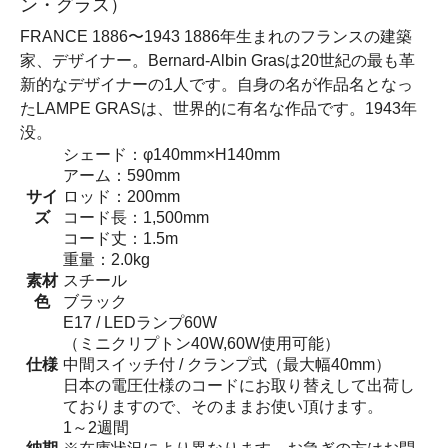
ン・グラス）
FRANCE 1886〜1943 1886年生まれのフランスの建築
家、デザイナー。Bernard-Albin Grasは20世紀の最も革
新的なデザイナーの1人です。自身の名が作品名となっ
たLAMPE GRASは、世界的に有名な作品です。1943年
没。
シェード：φ140mm×H140mm
アーム：590mm
サイ
ロッド：200mm
ズ
コード長：1,500mm
コード丈：1.5m
重量：2.0kg
素材
スチール
色
ブラック
E17 / LEDランプ60W
（ミニクリプトン40W,60W使用可能）
仕様
中間スイッチ付 / クランプ式（最大幅40mm）
日本の電圧仕様のコードにお取り替えして出荷し
ておりますので、そのままお使い頂けます。
1～2週間