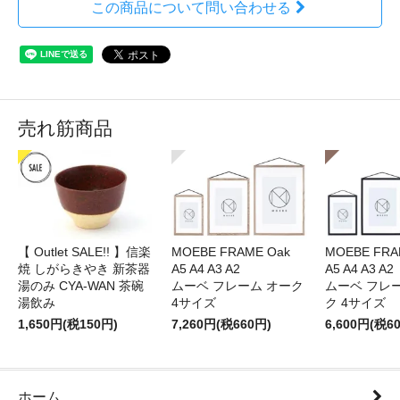
この商品について問い合わせる
売れ筋商品
【 Outlet SALE!! 】信楽
MOEBE FRAME Oak
MOEBE FRAM
焼 しがらきやき 新茶器
A5 A4 A3 A2
A5 A4 A3 A2
湯のみ CYA-WAN 茶碗
ムーベ フレーム オーク
ムーベ フレ
湯飲み
4サイズ
ク 4サイズ
1,650円(税150円)
7,260円(税660円)
6,600円(税6
ホーム