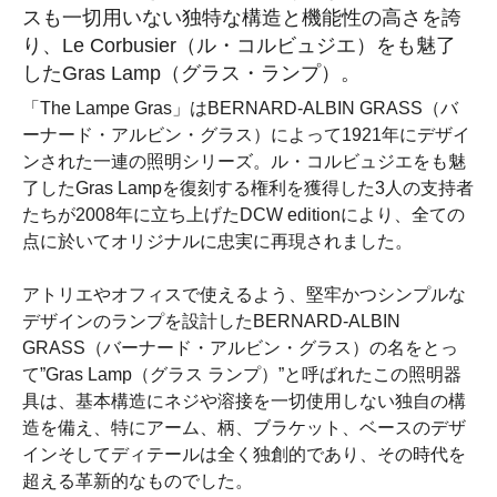
スも一切用いない独特な構造と機能性の高さを誇
り、Le Corbusier（ル・コルビュジエ）をも魅了
したGras Lamp（グラス・ランプ）。
「The Lampe Gras」はBERNARD-ALBIN GRASS（バ
ーナード・アルビン・グラス）によって1921年にデザイ
ンされた一連の照明シリーズ。ル・コルビュジエをも魅
了したGras Lampを復刻する権利を獲得した3人の支持者
たちが2008年に立ち上げたDCW editionにより、全ての
点に於いてオリジナルに忠実に再現されました。
アトリエやオフィスで使えるよう、堅牢かつシンプルな
デザインのランプを設計したBERNARD-ALBIN
GRASS（バーナード・アルビン・グラス）の名をとっ
て”Gras Lamp（グラス ランプ）”と呼ばれたこの照明器
具は、基本構造にネジや溶接を一切使用しない独自の構
造を備え、特にアーム、柄、ブラケット、ベースのデザ
インそしてディテールは全く独創的であり、その時代を
超える革新的なものでした。