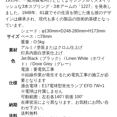
1935年、一般消費者向けとしてよりシンプルでスタイリ
ッシュな3本スプリング・3本アームの「1227」を発表し
ました。1948年、61歳でその生涯を閉じた後も彼のデザ
インは継承され、現代も多くの製品の技術的基礎となっ
ています。
シェード：φ130mm×D248-280mm×H173mm
サイズ
ベース：□78mm
重量：O.5kg
アルミ / 塗装またはクロム仕上げ
素材
灯具内面白塗装仕上げ
Jet Black（ブラック） / Linen White（ホワイ
色
ト） / Dove Grey（グレー）
電源：要電気工事
※結線作業が発生するため電気工事の施工が必
要となります
仕様
適合電球：E17電球型蛍光ランプ EFD 7W×1
※電球は付属しません
可動範囲：左右各140°/ 前後 100°
在庫状況により異なります。お気軽にお問い合
納期
わせ下さい。
送料無料
送料