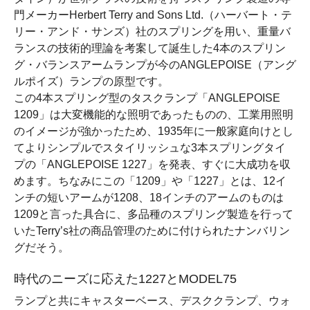
門メーカーHerbert Terry and Sons Ltd.（ハーバート・テ
リー・アンド・サンズ）社のスプリングを用い、重量バ
ランスの技術的理論を考案して誕生した4本のスプリン
グ・バランスアームランプが今のANGLEPOISE（アング
ルポイズ）ランプの原型です。
この4本スプリング型のタスクランプ「ANGLEPOISE
1209」は大変機能的な照明であったものの、工業用照明
のイメージが強かったため、1935年に一般家庭向けとし
てよりシンプルでスタイリッシュな3本スプリングタイ
プの「ANGLEPOISE 1227」を発表、すぐに大成功を収
めます。ちなみにこの「1209」や「1227」とは、12イ
ンチの短いアームが1208、18インチのアームのものは
1209と言った具合に、多品種のスプリング製造を行って
いたTerry’s社の商品管理のために付けられたナンバリン
グだそう。
時代のニーズに応えた1227とMODEL75
ランプと共にキャスターベース、デスククランプ、ウォ