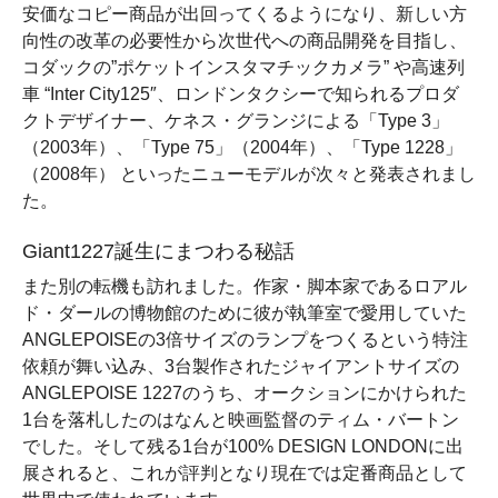
安価なコピー商品が出回ってくるようになり、新しい方
向性の改革の必要性から次世代への商品開発を目指し、
コダックの”ポケットインスタマチックカメラ” や高速列
車 “Inter City125″、ロンドンタクシーで知られるプロダ
クトデザイナー、ケネス・グランジによる「Type 3」
（2003年）、「Type 75」（2004年）、「Type 1228」
（2008年） といったニューモデルが次々と発表されまし
た。
Giant1227誕生にまつわる秘話
また別の転機も訪れました。作家・脚本家であるロアル
ド・ダールの博物館のために彼が執筆室で愛用していた
ANGLEPOISEの3倍サイズのランプをつくるという特注
依頼が舞い込み、3台製作されたジャイアントサイズの
ANGLEPOISE 1227のうち、オークションにかけられた
1台を落札したのはなんと映画監督のティム・バートン
でした。そして残る1台が100% DESIGN LONDONに出
展されると、これが評判となり現在では定番商品として