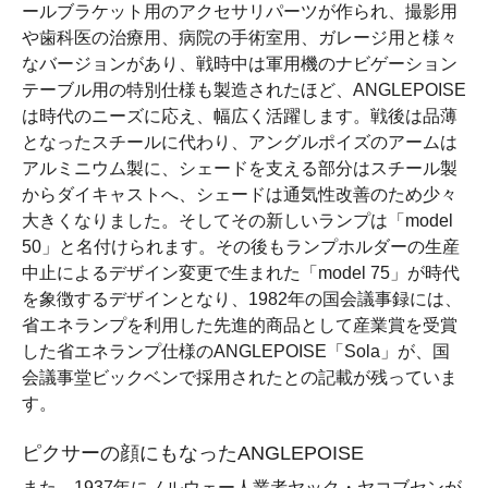
ールブラケット用のアクセサリパーツが作られ、撮影用
や歯科医の治療用、病院の手術室用、ガレージ用と様々
なバージョンがあり、戦時中は軍用機のナビゲーション
テーブル用の特別仕様も製造されたほど、ANGLEPOISE
は時代のニーズに応え、幅広く活躍します。戦後は品薄
となったスチールに代わり、アングルポイズのアームは
アルミニウム製に、シェードを支える部分はスチール製
からダイキャストへ、シェードは通気性改善のため少々
大きくなりました。そしてその新しいランプは「model
50」と名付けられます。その後もランプホルダーの生産
中止によるデザイン変更で生まれた「model 75」が時代
を象徴するデザインとなり、1982年の国会議事録には、
省エネランプを利用した先進的商品として産業賞を受賞
した省エネランプ仕様のANGLEPOISE「Sola」が、国
会議事堂ビックベンで採用されたとの記載が残っていま
す。
ピクサーの顔にもなったANGLEPOISE
また、1937年にノルウェー人業者ヤック・ヤコブセンが