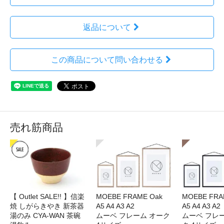
返品について
この商品について問い合わせる
売れ筋商品
【 Outlet SALE!! 】信楽
MOEBE FRAME Oak
MOEBE FRAM
焼 しがらきやき 新茶器
A5 A4 A3 A2
A5 A4 A3 A2
湯のみ CYA-WAN 茶碗
ムーベ フレーム オーク
ムーベ フレ