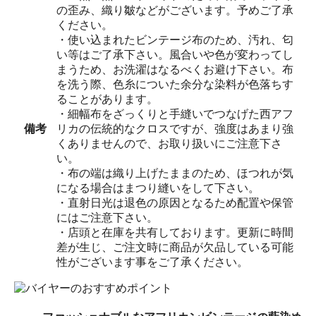
の歪み、織り皺などがございます。予めご了承
ください。
・使い込まれたビンテージ布のため、汚れ、匂
い等はご了承下さい。風合いや色が変わってし
まうため、お洗濯はなるべくお避け下さい。布
を洗う際、色糸についた余分な染料が色落ちす
ることがあります。
・細幅布をざっくりと手縫いでつなげた西アフ
備考
リカの伝統的なクロスですが、強度はあまり強
くありませんので、お取り扱いにご注意下さ
い。
・布の端は織り上げたままのため、ほつれが気
になる場合はまつり縫いをして下さい。
・直射日光は退色の原因となるため配置や保管
にはご注意下さい。
・店頭と在庫を共有しております。更新に時間
差が生じ、ご注文時に商品が欠品している可能
性がございます事をご了承ください。