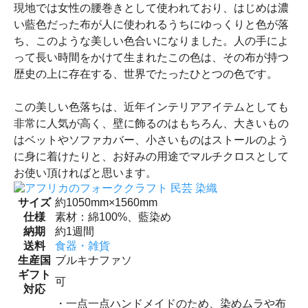
現地では女性の腰巻きとして使われており、はじめは濃
い藍色だった布が人に使われるうちにゆっくりと色が落
ち、このような美しい色合いになりました。人の手によ
って長い時間をかけて生まれたこの色は、その布が持つ
歴史の上に存在する、世界でたったひとつの色です。
この美しい色落ちは、近年インテリアアイテムとしても
非常に人気が高く、壁に飾るのはもちろん、大きいもの
はベットやソファカバー、小さいものはストールのよう
に身に着けたりと、お好みの用途でマルチクロスとして
お使い頂ければと思います。
サイズ
約1050mm×1560mm
仕様
素材：綿100%、藍染め
納期
約1週間
送料
食器・雑貨
生産国
ブルキナファソ
ギフト
可
対応
・一点一点ハンドメイドのため、染めムラや布