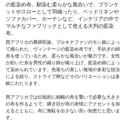
の藍染め布。馴染む柔らかな風合いで、ブランケ
ットやスローとして羽織ったり、ベッドリネンや
ソファカバー、カーテンなど、インテリアの中で
マルチなファブリックとして使える大判の藍染
布。
西アフリカの農耕民族、ブルキナファソのモシ族によっ
て織られた、ヴィンテージの藍染め布です。手紡ぎの綿
糸を使っているため、柔らかな風合いが魅力です。女性
が紡いだ糸を男性の織り師が織り上げ、藍染め師によっ
て染められています。色落ちの美しい無地や多彩な技法
による絞り、ストライプ柄などそのバリエーションは多
岐にわたります。
西アフリカでは伝統的に細幅の布を繋いで必要な大きさ
の布を作るようで、継ぎ目が布の表情にアクセントを加
えるとともに、布に無駄を出さない良い知恵だと思いま
す。