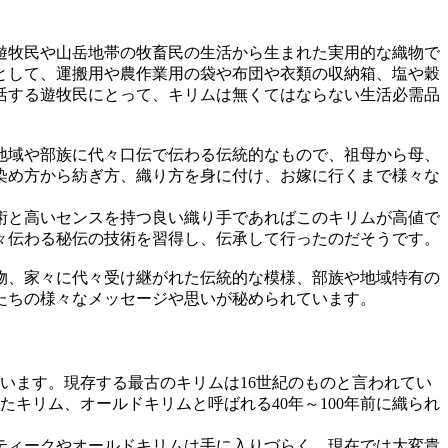
遊牧民や山岳地帯の牧畜民の生活から生まれた実用的な織物で
として、運搬用や農作業用の袋や布団や衣類の収納箱、塩や穀
活する遊牧民にとって、キリムは無くてはならない生活必需品
地域や部族に代々口伝で伝わる伝統的なもので、祖母から母、
染め方から紡ぎ方、織り方を身に付け、お嫁に行くまで様々な
術と高いセンスを持つ良い織り手であればこのキリムが高値で
々伝わる秘伝の技術を習得し、伝承して行ったのだそうです。
物、家々に代々受け継がれた伝統的な模様、部族や地域特有の
たちの様々なメッセージや思いが秘められています。
います。現存する最古のキリムは16世紀のものと言われてい
キリム、オールドキリムと呼ばれる40年～100年前に織られ
ティークやオールドキリムは手に入りづらく、現在では大変貴