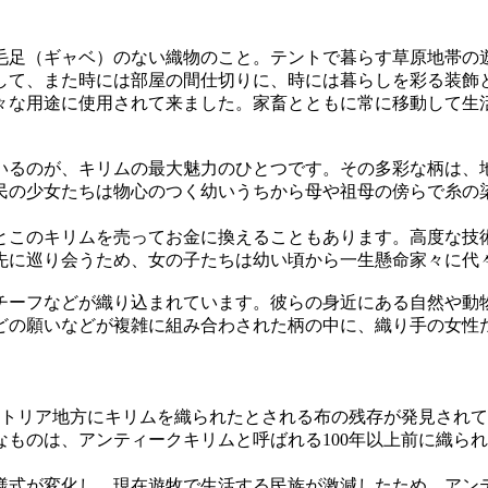
毛足（ギャベ）のない織物のこと。テントで暮らす草原地帯の
して、また時には部屋の間仕切りに、時には暮らしを彩る装飾
々な用途に使用されて来ました。家畜とともに常に移動して生
いるのが、キリムの最大魅力のひとつです。その多彩な柄は、
民の少女たちは物心のつく幼いうちから母や祖母の傍らで糸の
とこのキリムを売ってお金に換えることもあります。高度な技
先に巡り会うため、女の子たちは幼い頃から一生懸命家々に代
チーフなどが織り込まれています。彼らの身近にある自然や動
どの願いなどが複雑に組み合わされた柄の中に、織り手の女性
トリア地方にキリムを織られたとされる布の残存が発見されて
ものは、アンティークキリムと呼ばれる100年以上前に織られた
活様式が変化し、現在遊牧で生活する民族が激減したため、アン