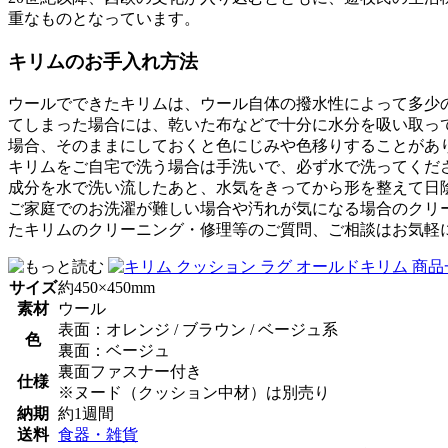
重なものとなっています。
キリムのお手入れ方法
ウールでできたキリムは、ウール自体の撥水性によって多少
てしまった場合には、乾いた布などで十分に水分を吸い取っ
場合、そのままにしておくと色にじみや色移りすることがあ
キリムをご自宅で洗う場合は手洗いで、必ず水で洗ってくだ
成分を水で洗い流したあと、水気をきってから形を整えて日
ご家庭でのお洗濯が難しい場合や汚れが気になる場合のクリ
たキリムのクリーニング・修理等のご質問、ご相談はお気軽
サイズ
約450×450mm
素材
ウール
表面：オレンジ / ブラウン / ベージュ系
色
裏面：ベージュ
裏面ファスナー付き
仕様
※ヌード（クッション中材）は別売り
納期
約1週間
送料
食器・雑貨