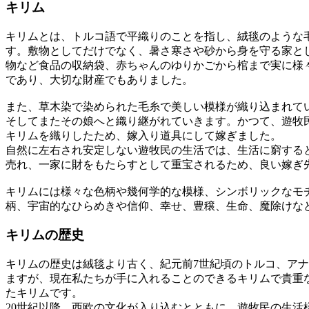
キリム
キリムとは、トルコ語で平織りのことを指し、絨毯のような
す。敷物としてだけでなく、暑さ寒さや砂から身を守る家と
物など食品の収納袋、赤ちゃんのゆりかごから棺まで実に様
であり、大切な財産でもありました。
また、草木染で染められた毛糸で美しい模様が織り込まれて
そしてまたその娘へと織り継がれていきます。かつて、遊牧
キリムを織りしたため、嫁入り道具にして嫁ぎました。
自然に左右され安定しない遊牧民の生活では、生活に窮する
売れ、一家に財をもたらすとして重宝されるため、良い嫁ぎ
キリムには様々な色柄や幾何学的な模様、シンボリックなモ
柄、宇宙的なひらめきや信仰、幸せ、豊穣、生命、魔除けな
キリムの歴史
キリムの歴史は絨毯より古く、紀元前7世紀頃のトルコ、アナ
ますが、現在私たちが手に入れることのできるキリムで貴重な
たキリムです。
20世紀以降、西欧の文化が入り込むとともに、遊牧民の生