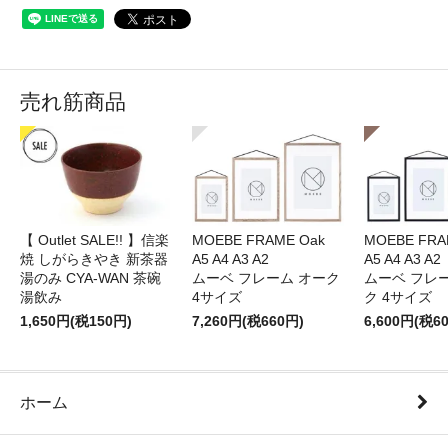
売れ筋商品
【 Outlet SALE!! 】信楽
MOEBE FRAME Oak
MOEBE FRAM
焼 しがらきやき 新茶器
A5 A4 A3 A2
A5 A4 A3 A2
湯のみ CYA-WAN 茶碗
ムーベ フレーム オーク
ムーベ フレ
湯飲み
4サイズ
ク 4サイズ
1,650円(税150円)
7,260円(税660円)
6,600円(税6
ホーム