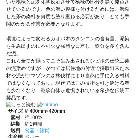
いた模様と泥を化学反応させて模様の部分を黒く発色さ
せているのです。色の濃い模様を付けるためには、濃縮
した茶の染料を何度も塗り重ねる必要があり、とても手
間のかかる作業が必要となります。
環境によって変わるカオバ木のタンニンの含有量、泥染
を生み出すのに不可欠な強烈な日差し、鉄分を多く含ん
だ泥。
これら全てが揃ってこそ生み出されるシピボの伝統工芸
の泥染めですが、かつては居住地の付近で採取出来た木
材や泥がアマゾンの森林伐採により自然に手に入る材料
ではなくなっており、現代ではこの技術を引き継げる者
も少なくなり、継承自体が危惧されている希少な伝統工
芸品です。
サイズ
約400mm×420mm
素材
綿100%
納期
約1週間
送料
食器・雑貨
生産国
ペルー