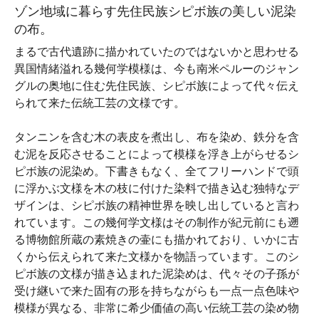
ゾン地域に暮らす先住民族シピボ族の美しい泥染
の布。
まるで古代遺跡に描かれていたのではないかと思わせる
異国情緒溢れる幾何学模様は、今も南米ペルーのジャン
グルの奥地に住む先住民族、シピボ族によって代々伝え
られて来た伝統工芸の文様です。
タンニンを含む木の表皮を煮出し、布を染め、鉄分を含
む泥を反応させることによって模様を浮き上がらせるシ
ピボ族の泥染め。下書きもなく、全てフリーハンドで頭
に浮かぶ文様を木の枝に付けた染料で描き込む独特なデ
ザインは、シピボ族の精神世界を映し出していると言わ
れています。この幾何学文様はその制作が紀元前にも遡
る博物館所蔵の素焼きの壷にも描かれており、いかに古
くから伝えられて来た文様かを物語っています。このシ
ピボ族の文様が描き込まれた泥染めは、代々その子孫が
受け継いで来た固有の形を持ちながらも一点一点色味や
模様が異なる、非常に希少価値の高い伝統工芸の染め物