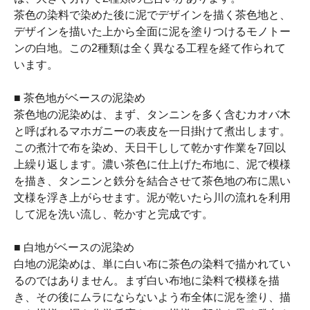
茶色の染料で染めた後に泥でデザインを描く茶色地と、
デザインを描いた上から全面に泥を塗りつけるモノトー
ンの白地。この2種類は全く異なる工程を経て作られて
います。
■ 茶色地がベースの泥染め
茶色地の泥染めは、まず、タンニンを多く含むカオバ木
と呼ばれるマホガニーの表皮を一日掛けて煮出します。
この煮汁で布を染め、天日干しして乾かす作業を7回以
上繰り返します。濃い茶色に仕上げた布地に、泥で模様
を描き、タンニンと鉄分を結合させて茶色地の布に黒い
文様を浮き上がらせます。泥が乾いたら川の流れを利用
して泥を洗い流し、乾かすと完成です。
■ 白地がベースの泥染め
白地の泥染めは、単に白い布に茶色の染料で描かれてい
るのではありません。まず白い布地に染料で模様を描
き、その後にムラにならないよう布全体に泥を塗り、描