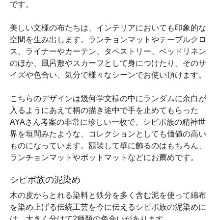
です。
美しい文様の布たちは、インテリアにおいても印象的な
空間を生み出します。ランチョンマットやテーブルクロ
ス、ライナーやカーテン、タペストリー、ベッドリネン
のほか、風呂敷やスカーフとして身につけたり。そのサ
イズや色合い、気分で様々なシーンでお使い頂けます。
こちらのデザインは幾何学文様の中にランダムに余白が
入るようにあえて柄の描き途中で手を止めてもらった
AYAさん考案の非常に珍しい一枚で、シピポ族の精神世
界を垣間みたような、コレクションとしても価値の高い
ものになっています。額装して壁に飾るのはもちろん、
ランチョンマットやポットマットなどにお薦めです。
シピボ族の泥染め
木の皮からとれる染料と鉄分を多く含む泥を使って綿布
を染め上げる伝統工芸を今に伝えるシピボ族の泥染めに
は、大きく分けて2種類の色合いがあります。