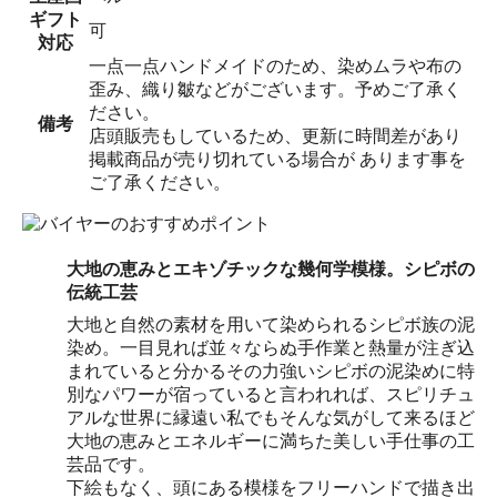
ギフト
可
対応
一点一点ハンドメイドのため、染めムラや布の
歪み、織り皺などがございます。予めご了承く
ださい。
備考
店頭販売もしているため、更新に時間差があり
掲載商品が売り切れている場合が あります事を
ご了承ください。
大地の恵みとエキゾチックな幾何学模様。シピボの
伝統工芸
大地と自然の素材を用いて染められるシピボ族の泥
染め。一目見れば並々ならぬ手作業と熱量が注ぎ込
まれていると分かるその力強いシピボの泥染めに特
別なパワーが宿っていると言われれば、スピリチュ
アルな世界に縁遠い私でもそんな気がして来るほど
大地の恵みとエネルギーに満ちた美しい手仕事の工
芸品です。
下絵もなく、頭にある模様をフリーハンドで描き出