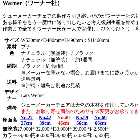
Warner（ワーナー社）
シューメーカーチェアの製作を引き継いだのがワーナー社の
ある椅子をもう一度世に送り出したいと考え復刻生産を始め
作業まで全てをワーナー氏が一人で管理し、ひとつひとつ丁
サイズ
W530mm×D400mm×H490mm：SH460mm
素材
ブナ
色
ナチュラル（無塗装） / ブラック
ナチュラル（無塗装）：約1週間
納期
ブラック：約4週間
※メーカー在庫がない場合、お届けまでに数か月か
送料無料
送料
※沖縄・離島は別途お見積
デザイ
Lars Werner
ナー
シューメーカーチェアは天然の木材を使用している
備考
また、お取り寄せ商品のためサイズ変更がお承りで
No.27
No.42
No.49
No.59
No.69
座面高
27cm
39cm
46cm
56cm
66cm
無塗装
27,000円
32,000円
33,000円
39,000円
42,500円
カラー
39,000円
46,000円
48,000円
53,000円
55,500円