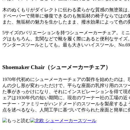
木のぬくもりがダイレクトに伝わる柔らかな質感の無塗装は
ドペーパーで簡単に修復できるのも無垢材の椅子ならではの
また、無垢材の魅力を生かしたまま、撥水効果によって色の
5サイズのバリエーションを持つシューメーカーチェア。ミニマ
グはもちろん、玄関などで靴を履く際にあると便利なサイズ。N
ウンタースツールとしても。最も大きいハイスツール、No.
Shoemaker Chair（シューメーカーチェア）
1970年代初めにシューメーカーチェアの製作を始めたのは
んの少し形が変わっただけで、平らな座面の乳搾り用のスツ
た事がきっかけになり、それにインスピレーションを得て現
ェアは1930年代の短い期間に、現在のワーナー社の工場の
ーナー・ファミリーがハンドメードのスツールを製産するよ
点を述べるなら、人間工学に基づいて作られた座面と簡単に