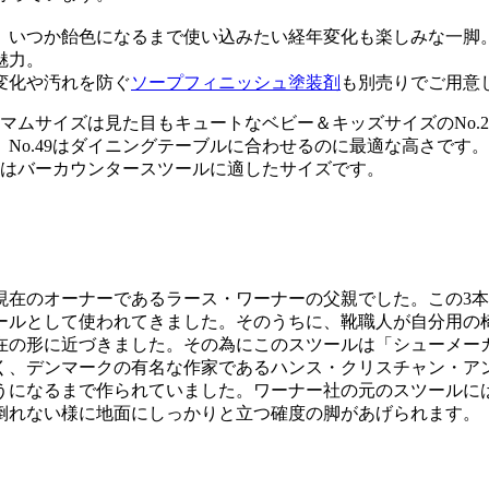
、いつか飴色になるまで使い込みたい経年変化も楽しみな一脚
魅力。
変化や汚れを防ぐ
ソープフィニッシュ塗装剤
も別売りでご用意
ムサイズは見た目もキュートなベビー＆キッズサイズのNo.27
o.49はダイニングテーブルに合わせるのに最適な高さです。
69はバーカウンタースツールに適したサイズです。
、現在のオーナーであるラース・ワーナーの父親でした。この3
ールとして使われてきました。そのうちに、靴職人が自分用の
在の形に近づきました。その為にこのスツールは「シューメー
近く、デンマークの有名な作家であるハンス・クリスチャン・
うになるまで作られていました。ワーナー社の元のスツールに
倒れない様に地面にしっかりと立つ確度の脚があげられます。