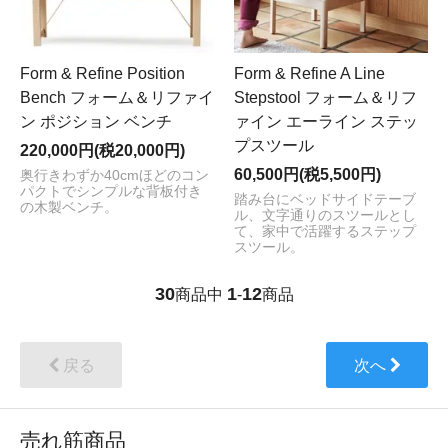
Form & Refine Position
Form & Refine A Line
Bench フォーム＆リファイ
Stepstool フォーム＆リフ
ン ポジション ベンチ
ァイン エーライン ステッ
プスツール
220,000円(税20,000円)
60,500円(税5,500円)
奥行きわずか40cmほどのコン
パクトでシンプルな背板付き
踏み台にベッドサイドテーブ
の木製ベンチ。
ル、文字通りのスツールとし
て、家中で活躍するステップ
スツール。
30
1
12
商品中
-
商品
戻る
次へ
売れ筋商品