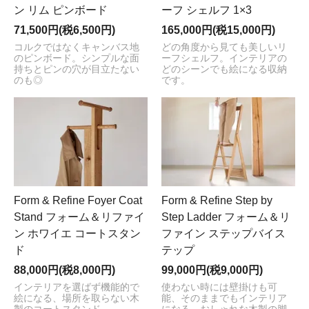
ン リム ピンボード
ーフ シェルフ 1×3
71,500円(税6,500円)
165,000円(税15,000円)
コルクではなくキャンバス地
どの角度から見ても美しいリ
のピンボード。シンプルな面
ーフシェルフ。インテリアの
持ちとピンの穴が目立たない
どのシーンでも絵になる収納
のも◎
です。
Form & Refine Foyer Coat
Form & Refine Step by
Stand フォーム＆リファイ
Step Ladder フォーム＆リ
ン ホワイエ コートスタン
ファイン ステップバイス
ド
テップ
88,000円(税8,000円)
99,000円(税9,000円)
インテリアを選ばず機能的で
使わない時には壁掛けも可
絵になる、場所を取らない木
能、そのままでもインテリア