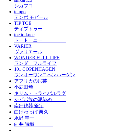
shikafuco
シカフコ
tempo
テンポ モビール
TIP TOE
ティプトゥー
toe to knee
トートーニー
VARIER
ヴァリエール
WONDER FULL LIFE
ワンダーフルライフ
101 COPENHAGEN
ワンオーワンコペンハーゲン
アフリカの民芸
小鹿田焼
キリム・トライバルラグ
シピボ族の泥染め
南部鉄器 釜定
曲げわっぱ 栗久
水野 幸一
向井 詩織