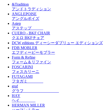
&Tradition
アンドトラディション
ANGLEPOISE
アングルポイズ
Astep
アステップ
CUERO - BKF CHAIR
クエロ BKFチェア
DCW editions ディーシーダブリュー エディションズ
FDB MOBLER
エフディービーモブラー
Form & Refine
フォーム＆リファイン
FOSCARINI
フォスカリーニ
FUTAGAMI
フタガミ
graf
グラフ
HAY
ヘイ
HERMAN MILLER
ハーマンミラー