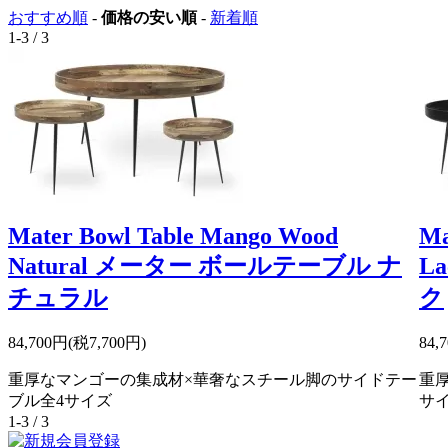
おすすめ順
-
価格の安い順
-
新着順
1-3 / 3
Mater Bowl Table Mango Wood
Ma
Natural メーター ボールテーブル ナ
L
チュラル
ク
84,700円(税7,700円)
84,
重厚なマンゴーの集成材×華奢なスチール脚のサイドテー
重
ブル全4サイズ
サ
1-3 / 3