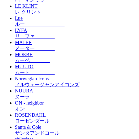
LE KLINT
レ クリント
Lue
ルー
LYFA
リーファ
MATER
メーター
MOEBE
ムーベ
MUUTO
ムート
Norwegian Icons
ノルウェージャンアイコンズ
NUURA
ヌーラ
ON - neighbor
オン
ROSENDAHL
ローゼンダール
Santa & Cole
サンタアンドコール