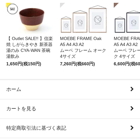
【 Outlet SALE!! 】信楽
MOEBE FRAME Oak
MOEBE FRAM
焼 しがらきやき 新茶器
A5 A4 A3 A2
A5 A4 A3 A2
湯のみ CYA-WAN 茶碗
ムーベ フレーム オーク
ムーベ フレ
湯飲み
4サイズ
ク 4サイズ
1,650円(税150円)
7,260円(税660円)
6,600円(税6
ホーム
カートを見る
特定商取引法に基づく表記